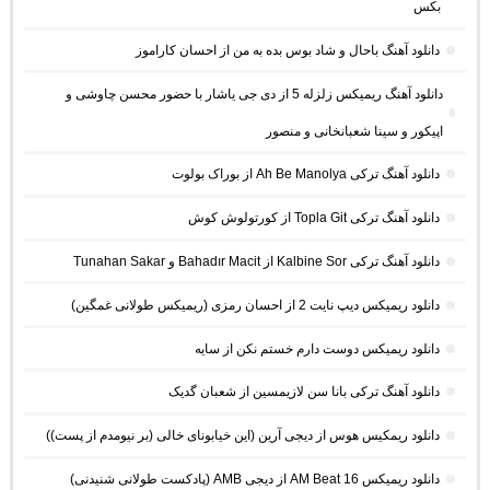
بکس
دانلود آهنگ باحال و شاد بوس بده به من از احسان کاراموز
دانلود آهنگ ریمیکس زلزله 5 از دی جی یاشار با حضور محسن چاوشی و
اپیکور و سینا شعبانخانی و منصور
دانلود آهنگ ترکی Ah Be Manolya از بوراک بولوت
دانلود آهنگ ترکی Topla Git از کورتولوش کوش
دانلود آهنگ ترکی Kalbine Sor از Bahadır Macit و Tunahan Sakar
دانلود ریمیکس دیپ نایت 2 از احسان رمزی (ریمیکس طولانی غمگین)
دانلود ریمیکس دوست دارم خستم نکن از سایه
دانلود آهنگ ترکی بانا سن لازیمسین از شعبان گدیک
دانلود ریمکیس هوس از دیجی آرین (این خیابونای خالی (بر نیومدم از پست))
دانلود ریمیکس AM Beat 16 از دیجی AMB (پادکست طولانی شنیدنی)