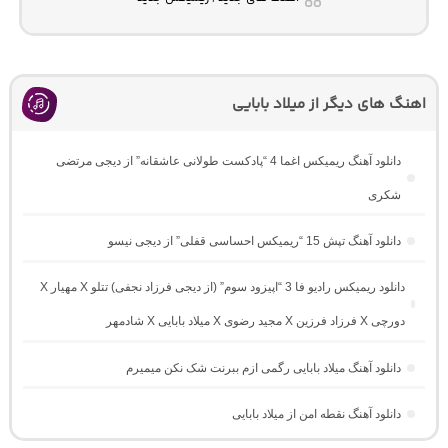
اهنگ های دیگر از میلاد بابایی
دانلود آهنگ ریمیکس اغما 4 “پادکست طولانی عاشقانه” از دیجی مرتضی
شکری
دانلود آهنگ تپش 15 “ریمیکس احساسی قفلی” از دیجی نیسو
دانلود ریمیکس رادیو فا 3 “اپیزود سوم” (از دیجی فرزاد نجفی) تتلو X مهیار X
دورچی X فرزاد فرزین X مجید رضوی X میلاد بابایی X شادمهر
دانلود آهنگ میلاد بابایی رگمی ازم ببرنت شک نکن میمیرم
دانلود آهنگ نقطه امن از میلاد بابایی