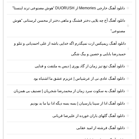
دانلود آهنگ خارجی Memories از DUORUSH “هوش مصنوعی ترند اینستا”
دانلود آهنگ آخ چه بلایی دختر قشنگ و ماهی دختر از محسن لرستانی “هوش
مصنوعی”
دانلود آهنگ ریمیکس ازت نمیگذرم اگه خدایی باشه از علی احمدیانی و تتلو و
حمیدرضا بابایی و حصین و بیگ شگی
دانلود آهنگ تیغ تیز زمان از گاد پوری | دیس به ملتفت و فدایی
دانلود آهنگ عادی نی از عرشیاس | عزیزم عشق ما اشتباه بود
دانلود آهنگ به سکوت سرد زمان از محمدرضا شجریان | تصنیف بی همزبان
دانلود آهنگ ادا از سینا پارسیان | بسه بسه دیگه ادا نیا ما بد بودیم
دانلود آهنگ گلهای باران خورده از علیرضا قربانی
دانلود آهنگ فرشته از امید عقابی