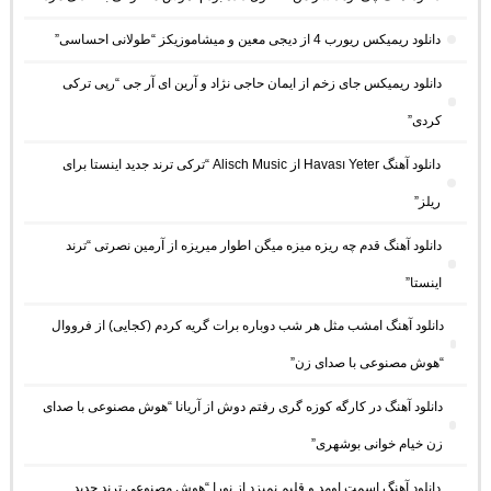
دانلود ریمیکس ریورب 4 از دیجی معین و میشاموزیکز “طولانی احساسی”
دانلود ریمیکس جای زخم از ایمان حاجی نژاد و آرین ای آر جی “رپی ترکی
کردی”
دانلود آهنگ Havası Yeter از Alisch Music “ترکی ترند جدید اینستا برای
ریلز”
دانلود آهنگ ﻗﺪم ﭼﻪ رﻳﺰه ﻣﻴﺰه ﻣﻴﮕﻦ اﻃﻮار ﻣﻴﺮﻳﺰه از آرمین نصرتی “ترند
اینستا”
دانلود آهنگ امشب مثل هر شب دوباره برات گریه کردم (کجایی) از فرووال
“هوش مصنوعی با صدای زن”
دانلود آهنگ در کارگه کوزه گری رفتم دوش از آریانا “هوش مصنوعی با صدای
زن خیام خوانی بوشهری”
دانلود آهنگ اسمت اومد و قلبم نمیزد از نورا “هوش مصنوعی ترند جدید