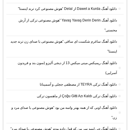
دانلود آهنگ Dawet a Kurda از Delal “هوش مصنوعی کرد ترند اینستا”
دانلود آهنگ Yavaş Yavaş Derin Derin “هوش مصنوعی ترکی از آرش
محسنی”
دانلود آهنگ ساغرم شکست ای ساقی “هوش مصنوعی با صدای زن ترند جدید
اینستا”
دانلود آهنگ ریمیکس مینی میکس 13 از دیجی آلیزو (سون بند و فریدون
آسرایی)
دانلود آهنگ ترکی TEYRA از مصطفی ججلی و آسمیناتا
دانلود آهنگ ترکی Çoğu Gitti Azı Kaldı از ماهسون ترکی
دانلود آهنگ اونی که از همه بهتر واسه من بود “هوش مصنوعی با صدای مرد و
زن”
دانلود آهنگ چی اومد سر من که قول داده بودم “هوش مصنوعی با صدای مرد”