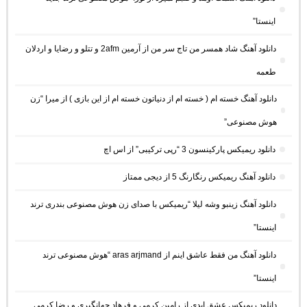
اینستا”
دانلود آهنگ شاد همسر من تاج سر من از آرمین 2afm و تتلو و رضایا و اردلان
طعمه
دانلود آهنگ خسته ام ( خسته ام از دنیاتون خسته ام از این بازی ) از میرا “زن
هوش مصنوعی”
دانلود ریمیکس پارکینسون 3 “رپی ترکیبی” از اس اچ
دانلود آهنگ ریمیکس رنگارنگ 5 از دیجی ممتاز
دانلود آهنگ زینبو وشه لیلا “ریمیکس با صدای زن هوش مصنوعی بندری ترند
اینستا”
دانلود آهنگ من فقط عاشق اینم از aras arjmand “هوش مصنوعی ترند
اینستا”
دانلود ریمیکس عشق ابدی از رامین کرمی و فرهاد جهانگیری و رضا کرمی