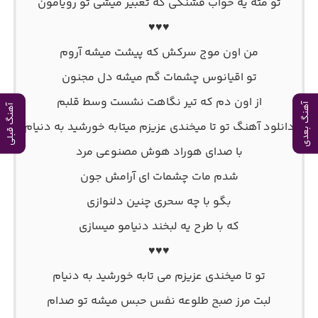
تو مثه یه خواب قشنگی که تعبیر میشی تو رویامون
♥♥♥
من اون موج سرکش که پیشت میشه آروم
تو اقیانوس چشمات گم میشه دل مجنون
از اون دم که تیر نگاهت نشست وسط قلبم
آهنگ بعدی
آهنگ قبلی
دانلود آهنگ تو تا میخندی عزیزم میتابه خورشید به دنیام
با صدای هوراد هوش مصنوعی مرد
شدم مات چشمات ای آرامش جون
بگو با چه سحری چنین دلنوازی
که با طرح یه لبخند دنیامو میسازی
♥♥♥
تو تا میخندی عزیزم می تابه خورشید به دنیام
لبت مرز صبح طلوعه نفس حبس میشه تو صدام