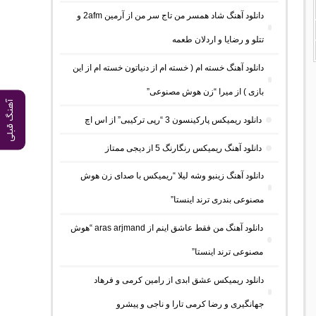
دانلود آهنگ شاد همسر من تاج سر من از آرمین 2afm و
تتلو و رضایا و اردلان طعمه
دانلود آهنگ خسته ام ( خسته ام از دنیاتون خسته ام از این
بازی ) از میرا “زن هوش مصنوعی”
آهنگ قبلی
دانلود ریمیکس پارکینسون 3 “رپی ترکیبی” از اس اچ
دانلود آهنگ ریمیکس رنگارنگ 5 از دیجی ممتاز
دانلود آهنگ زینبو وشه لیلا “ریمیکس با صدای زن هوش
مصنوعی بندری ترند اینستا”
دانلود آهنگ من فقط عاشق اینم از aras arjmand “هوش
مصنوعی ترند اینستا”
دانلود ریمیکس عشق ابدی از رامین کرمی و فرهاد
جهانگیری و رضا کرمی تارا و ناجی و پیشرو