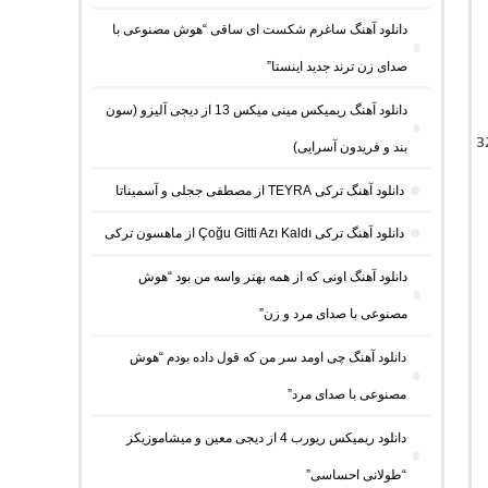
دانلود آهنگ ساغرم شکست ای ساقی “هوش مصنوعی با
صدای زن ترند جدید اینستا”
دانلود آهنگ ریمیکس مینی میکس 13 از دیجی آلیزو (سون
 موسیقی با کیفیت اصلی 320
بند و فریدون آسرایی)
دانلود آهنگ ترکی TEYRA از مصطفی ججلی و آسمیناتا
دانلود آهنگ ترکی Çoğu Gitti Azı Kaldı از ماهسون ترکی
دانلود آهنگ اونی که از همه بهتر واسه من بود “هوش
مصنوعی با صدای مرد و زن”
دانلود آهنگ چی اومد سر من که قول داده بودم “هوش
مصنوعی با صدای مرد”
دانلود ریمیکس ریورب 4 از دیجی معین و میشاموزیکز
“طولانی احساسی”