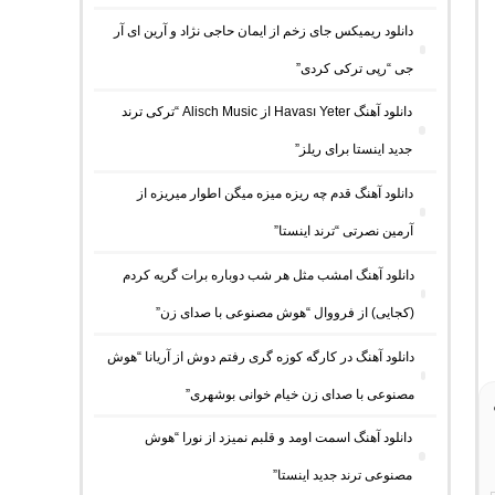
دانلود ریمیکس جای زخم از ایمان حاجی نژاد و آرین ای آر
جی “رپی ترکی کردی”
دانلود آهنگ Havası Yeter از Alisch Music “ترکی ترند
جدید اینستا برای ریلز”
دانلود آهنگ ﻗﺪم ﭼﻪ رﻳﺰه ﻣﻴﺰه ﻣﻴﮕﻦ اﻃﻮار ﻣﻴﺮﻳﺰه از
آرمین نصرتی “ترند اینستا”
دانلود آهنگ امشب مثل هر شب دوباره برات گریه کردم
(کجایی) از فرووال “هوش مصنوعی با صدای زن”
دانلود آهنگ در کارگه کوزه گری رفتم دوش از آریانا “هوش
مصنوعی با صدای زن خیام خوانی بوشهری”
دانلود آهنگ اسمت اومد و قلبم نمیزد از نورا “هوش
مصنوعی ترند جدید اینستا”