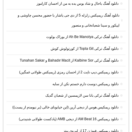
دانلود آهنگ باحال و شاد بوس بده به من از احسان کاراموز
دانلود آهنگ ریمیکس زلزله 5 از دی جی یاشار با حضور محسن چاوشی و
اپیکور و سینا شعبانخانی و منصور
دانلود آهنگ ترکی Ah Be Manolya از بوراک بولوت
دانلود آهنگ ترکی Topla Git از کورتولوش کوش
دانلود آهنگ ترکی Kalbine Sor از Bahadır Macit و Tunahan Sakar
دانلود ریمیکس دیپ نایت 2 از احسان رمزی (ریمیکس طولانی غمگین)
دانلود ریمیکس دوست دارم خستم نکن از سایه
دانلود آهنگ ترکی بانا سن لازیمسین از شعبان گدیک
دانلود ریمکیس هوس از دیجی آرین (این خیابونای خالی (بر نیومدم از پست))
دانلود ریمیکس AM Beat 16 از دیجی AMB (پادکست طولانی شنیدنی)
دانلود ریمیکس فیوژن 17 از لیروی بیتز