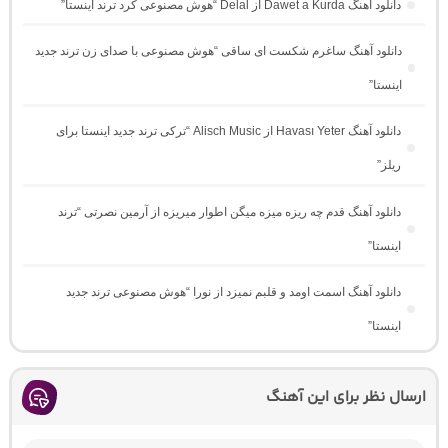
دانلود آهنگ Dawet a Kurda از Delal “هوش مصنوعی کرد ترند اینستا”
دانلود آهنگ ساغرم شکست ای ساقی “هوش مصنوعی با صدای زن ترند جدید
اینستا”
دانلود آهنگ Havası Yeter از Alisch Music “ترکی ترند جدید اینستا برای
ریلز”
دانلود آهنگ ﻗﺪم ﭼﻪ رﻳﺰه ﻣﻴﺰه ﻣﻴﮕﻦ اﻃﻮار ﻣﻴﺮﻳﺰه از آرمین نصرتی “ترند
اینستا”
دانلود آهنگ اسمت اومد و قلبم نمیزد از نورا “هوش مصنوعی ترند جدید
اینستا”
ارسال نظر برای این آهنگ