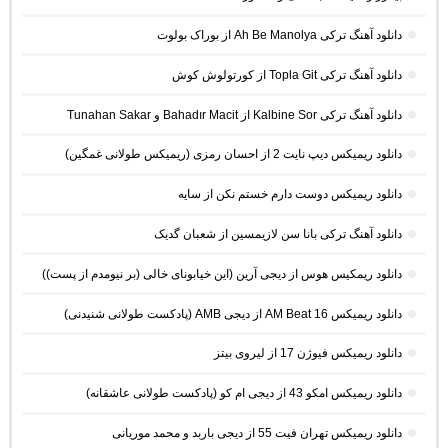
دانلود آهنگ ترکی Ah Be Manolya از بوراک بولوت
دانلود آهنگ ترکی Topla Git از کورتولوش کوش
دانلود آهنگ ترکی Kalbine Sor از Bahadır Macit و Tunahan Sakar
دانلود ریمیکس دیپ نایت 2 از احسان رمزی (ریمیکس طولانی غمگین)
دانلود ریمیکس دوست دارم خستم نکن از سایه
دانلود آهنگ ترکی بانا سن لازیمسین از شعبان گدیک
دانلود ریمکیس هوس از دیجی آرین (این خیابونای خالی (بر نیومدم از پست))
دانلود ریمیکس AM Beat 16 از دیجی AMB (پادکست طولانی شنیدنی)
دانلود ریمیکس فیوژن 17 از لیروی بیتز
دانلود ریمیکس امکو 43 از دیجی ام کو (پادکست طولانی عاشقانه)
دانلود ریمیکس تهران فیت 55 از دیجی باربد و محمد موریانی