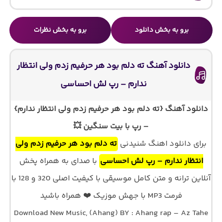
برو به بخش دانلود
برو به بخش نظرات
دانلود آهنگ ته دلم بود هر حرفیم زدم ولی انتظار
ندارم – رپ لش احساسی
دانلود آهنگ {ته دلم بود هر حرفیم زدم ولی انتظار ندارم}
– رپ با بیت سنگین 💥
برای دانلود اهنگ شنیدنی
ته دلم بود هر حرفیم زدم ولی
انتظار ندارم – رپ لش احساسی
با صدای
به همراه پخش
آنلاین ترانه و متن کامل موسیقی با کیفیت اصلی 320 و 128 با
فرمت MP3 با جهش موزیک ❤️ همراه باشید
Download New Music, (Ahang) BY : Ahang rap – Az Tahe