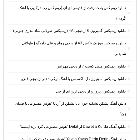
دانلود ریمیکس یادت رفت از قدیمی ای آی (ریمیکس رپ ترکیبی با آهنک
کُردی)
دانلود ریمیکس گمبرون 6 از دیجی 4A (ریمیکس طولانی شاد بندری جنوبی)
دانلود ریمیکس موزیک باکس 43 از دیجی رهام و علی دامیگو | طولانی
شنیدنی
دانلود ریمیکس مینی کست 7 از دیجی مهراس
دانلود ریمیکس سیتیزن دل پاکتم من با آهنگ ترکی دختر از دیجی فنزو
دانلود ریمیکس زیرو رو از دیجی آرین ای آر جی
دانلود آهنگ بشکن بشکنه جون بابا بشکن از آریانا “هوش مصنوعی با صدای
زن”
دانلود آهنگ Dawet a Kurda از Delal “هوش مصنوعی کرد ترند اینستا”
دانلود آهنگ Yavaş Yavaş Derin Derin “هوش مصنوعی ترکی از آرش