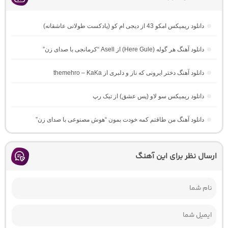
دانلود ریمیکس امکو 43 از دیجی ام کو (پادکست طولانی عاشقانه)
دانلود آهنگ هر گوله (Here Gule) از Asell “کرمانجی با صدای زن”
دانلود آهنگ دختر ایرونی که ناز و دلبری از themehro – KaKa
دانلود ریمیکس سو لاو (پس عشق) از تیک رپ
دانلود آهنگ من طاقتم کمه خودت بمون “هوش مصنوعی با صدای زن”
ارسال نظر برای این آهنگ