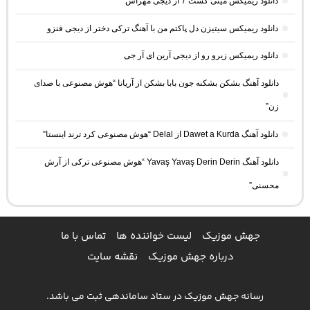
دانلود ریمیکس مینی کست 7 از دیجی مهراس
دانلود ریمیکس سیتیزن دل پاکتم من با آهنگ ترکی دختر از دیجی فنزو
دانلود ریمیکس زیرو رو از دیجی آرین ای آر جی
دانلود آهنگ بشکن بشکنه جون بابا بشکن از آریانا “هوش مصنوعی با صدای
زن”
دانلود آهنگ Dawet a Kurda از Delal “هوش مصنوعی کرد ترند اینستا”
دانلود آهنگ Yavaş Yavaş Derin Derin “هوش مصنوعی ترکی از آرش
محسنی”
جهش موزیک
لیست خواننده ها
تماس با ما
درباره جهش موزیک
نقشه سایت
رسانه جهش موزیک در ستاد ساماندهی ثبت می باشد.