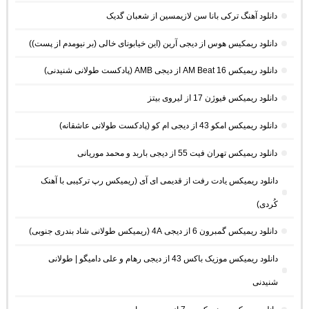
دانلود آهنگ ترکی بانا سن لازیمسین از شعبان گدیک
دانلود ریمکیس هوس از دیجی آرین (این خیابونای خالی (بر نیومدم از پست))
دانلود ریمیکس AM Beat 16 از دیجی AMB (پادکست طولانی شنیدنی)
دانلود ریمیکس فیوژن 17 از لیروی بیتز
دانلود ریمیکس امکو 43 از دیجی ام کو (پادکست طولانی عاشقانه)
دانلود ریمیکس تهران فیت 55 از دیجی باربد و محمد موریانی
دانلود ریمیکس یادت رفت از قدیمی ای آی (ریمیکس رپ ترکیبی با آهنک
کُردی)
دانلود ریمیکس گمبرون 6 از دیجی 4A (ریمیکس طولانی شاد بندری جنوبی)
دانلود ریمیکس موزیک باکس 43 از دیجی رهام و علی دامیگو | طولانی
شنیدنی