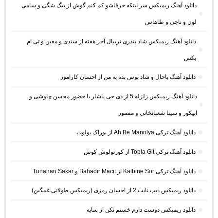
دانلود آهنگ ریمیکس سر اینکه حرفاشو کم کنم گوش از بیگ شگی و سامی
لون و ناجی و طاهاس
دانلود آهنگ ریمیکس شاد بندری تریبال آخر هفته از سندی و معین و تی ام
بکس
دانلود آهنگ باحال و شاد بوس بده به من از احسان کاراموز
دانلود آهنگ ریمیکس زلزله 5 از دی جی یاشار با حضور محسن چاوشی و
اپیکور و سینا شعبانخانی و منصور
دانلود آهنگ ترکی Ah Be Manolya از بوراک بولوت
دانلود آهنگ ترکی Topla Git از کورتولوش کوش
دانلود آهنگ ترکی Kalbine Sor از Bahadır Macit و Tunahan Sakar
دانلود ریمیکس دیپ نایت 2 از احسان رمزی (ریمیکس طولانی غمگین)
دانلود ریمیکس دوست دارم خستم نکن از سایه