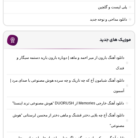
پلی لیست و گلچین
دانلود مداحی و نوحه جدید
موزیک های جدید
دانلود آهنگ بارون از میر احمد و ماهد | دوباره بارون بارید دستمه سیگار و
فندک
دانلود آهنگ شبامون آخ که چه تاریک و چه سرده هوش مصنوعی با صدای مرد |
آسمون
دانلود آهنگ خارجی Memories از DUORUSH “هوش مصنوعی ترند اینستا”
دانلود آهنگ آخ چه بلایی دختر قشنگ و ماهی دختر از محسن لرستانی “هوش
مصنوعی”