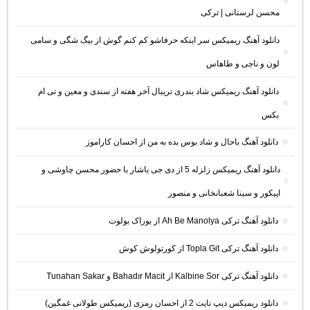
محسن لرستانی | ترکی
دانلود آهنگ ریمیکس سر اینکه حرفاشو کم کنم گوش از بیگ شگی و سامی
لون و ناجی و طاهاس
دانلود آهنگ ریمیکس شاد بندری تریبال آخر هفته از سندی و معین و تی ام
بکس
دانلود آهنگ باحال و شاد بوس بده به من از احسان کاراموز
دانلود آهنگ ریمیکس زلزله 5 از دی جی یاشار با حضور محسن چاوشی و
اپیکور و سینا شعبانخانی و منصور
دانلود آهنگ ترکی Ah Be Manolya از بوراک بولوت
دانلود آهنگ ترکی Topla Git از کورتولوش کوش
دانلود آهنگ ترکی Kalbine Sor از Bahadır Macit و Tunahan Sakar
دانلود ریمیکس دیپ نایت 2 از احسان رمزی (ریمیکس طولانی غمگین)