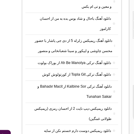
و معین و تی ام بکس
دانلود آهنگ باحال و شاد بوس بده به من از احسان
کاراموز
دانلود آهنگ ریمیکس زلزله 5 از دی جی یاشار با حضور
محسن چاوشی و اپیکور و سینا شعبانخانی و منصور
دانلود آهنگ ترکی Ah Be Manolya از بوراک بولوت
دانلود آهنگ ترکی Topla Git از کورتولوش کوش
دانلود آهنگ ترکی Kalbine Sor از Bahadır Macit و
Tunahan Sakar
دانلود ریمیکس دیپ نایت 2 از احسان رمزی (ریمیکس
طولانی غمگین)
دانلود ریمیکس دوست دارم خستم نکن از سایه