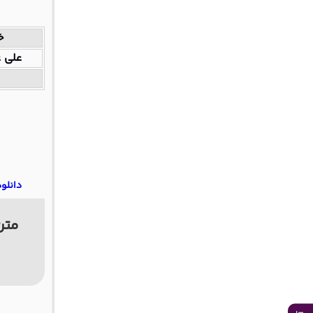
خ
علی ع
دانلو
متن