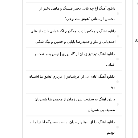
دانلود آهنگ آخ چه بلایی دختر قشنگ و ماهی دختر از
محسن لرستانی “هوش مصنوعی”
دانلود آهنگ ریمیکس ازت نمیگذرم اگه خدایی باشه از علی
ل موسیقی با کیفیت اصلی 320
احمدیانی و تتلو و حمیدرضا بابایی و حصین و بیگ شگی
دانلود آهنگ تیغ تیز زمان از گاد پوری | دیس به ملتفت و
فدایی
دانلود آهنگ عادی نی از عرشیاس | عزیزم عشق ما اشتباه
بود
دانلود آهنگ به سکوت سرد زمان از محمدرضا شجریان |
تصنیف بی همزبان
دانلود آهنگ ادا از سینا پارسیان | بسه بسه دیگه ادا نیا ما بد
بودیم