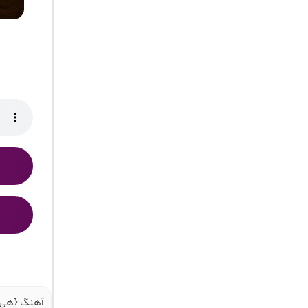
آهنگ {هی تو