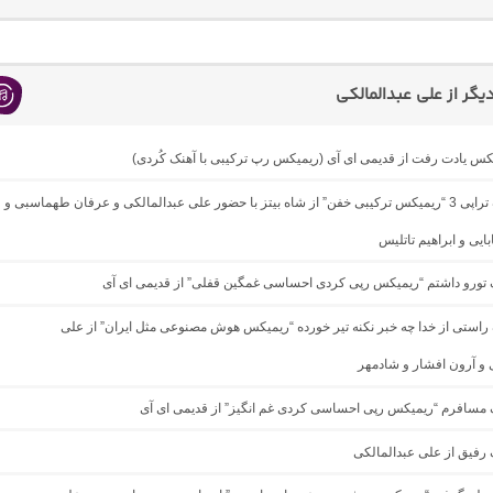
گر از علی عبدالمالکی
یکس یادت رفت از قدیمی ای آی (ریمیکس رپ ترکیبی با آهنک کُردی)
دانلود آهنگ تراپی 3 “ریمیکس ترکیبی خفن” از شاه بیتز با حضور علی عبدالمالکی و عرفان طهماسبی و
ایی و ابراهیم تاتلیس
گ تورو داشتم “ریمیکس رپی کردی احساسی غمگین قفلی” از قدیمی ای آی
گ راستی از خدا چه خبر نکنه تیر خورده “ریمیکس هوش مصنوعی مثل ایران” از علی
 و آرون افشار و شادمهر
گ مسافرم “ریمیکس رپی احساسی کردی غم انگیز” از قدیمی ای آی
گ رفیق از علی عبدالمالکی