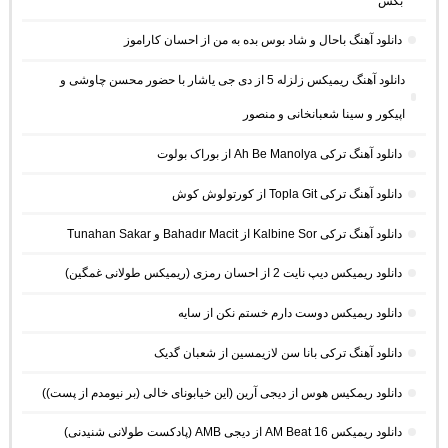
بکس
دانلود آهنگ باحال و شاد بوس بده به من از احسان کاراموز
دانلود آهنگ ریمیکس زلزله 5 از دی جی یاشار با حضور محسن چاوشی و
اپیکور و سینا شعبانخانی و منصور
دانلود آهنگ ترکی Ah Be Manolya از بوراک بولوت
دانلود آهنگ ترکی Topla Git از کورتولوش کوش
دانلود آهنگ ترکی Kalbine Sor از Bahadır Macit و Tunahan Sakar
دانلود ریمیکس دیپ نایت 2 از احسان رمزی (ریمیکس طولانی غمگین)
دانلود ریمیکس دوست دارم خستم نکن از سایه
دانلود آهنگ ترکی بانا سن لازیمسین از شعبان گدیک
دانلود ریمکیس هوس از دیجی آرین (این خیابونای خالی (بر نیومدم از پست))
دانلود ریمیکس AM Beat 16 از دیجی AMB (پادکست طولانی شنیدنی)