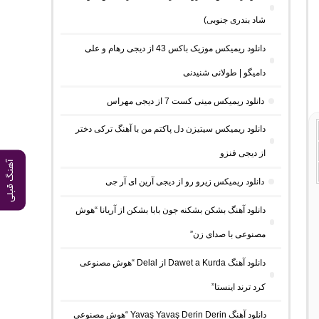
شاد بندری جنوبی)
دانلود ریمیکس موزیک باکس 43 از دیجی رهام و علی
دامیگو | طولانی شنیدنی
دانلود ریمیکس مینی کست 7 از دیجی مهراس
دانلود ریمیکس سیتیزن دل پاکتم من با آهنگ ترکی دختر
از دیجی فنزو
آهنگ قبلی
دانلود ریمیکس زیرو رو از دیجی آرین ای آر جی
دانلود آهنگ بشکن بشکنه جون بابا بشکن از آریانا “هوش
مصنوعی با صدای زن”
دانلود آهنگ Dawet a Kurda از Delal “هوش مصنوعی
کرد ترند اینستا”
دانلود آهنگ Yavaş Yavaş Derin Derin “هوش مصنوعی