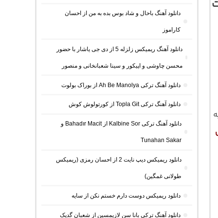
ت
دانلود آهنگ باحال و شاد بوس بده به من از احسان
کاراموز
دانلود آهنگ ریمیکس زلزله 5 از دی جی یاشار با حضور
محسن چاوشی و اپیکور و سینا شعبانخانی و منصور
دانلود آهنگ ترکی Ah Be Manolya از بوراک بولوت
دانلود آهنگ ترکی Topla Git از کورتولوش کوش
ه
دانلود آهنگ ترکی Kalbine Sor از Bahadır Macit و
Tunahan Sakar
دانلود ریمیکس دیپ نایت 2 از احسان رمزی (ریمیکس
طولانی غمگین)
دانلود ریمیکس دوست دارم خستم نکن از سایه
دانلود آهنگ ترکی بانا سن لازیمسین از شعبان گدیک