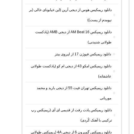
دانلود ریمکیس هوس از دیجی آرین (این خیابونای خالی (بر
نیومدم از پست))
دانلود ریمیکس AM Beat 16 از دیجی AMB (پادکست
طولانی شنیدنی)
دانلود ریمیکس فیوژن 17 از لیروی بیتز
دانلود ریمیکس امکو 43 از دیجی ام کو (پادکست طولانی
عاشقانه)
دانلود ریمیکس تهران فیت 55 از دیجی باربد و محمد
موریانی
دانلود ریمیکس یادت رفت از قدیمی ای آی (ریمیکس رپ
ترکیبی با آهنک کُردی)
دانلود ریمیکس گمبرون 6 از دیجی 4A (ریمیکس طولانی