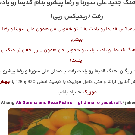
هنگ جدید علی سورنا و رضا پیشرو بنام قدیما رو یاد
رفت (ریمیکس رپی)
ریمیکس قدیما رو یادت رفت تو همونی من همون علی سورنا و رضا
پیشرو
هنگ
قدیما رو یادت رفت تو همونی من همون _ رپ خفن (ریمیکس
اینستا)
د رایگان اهنگ
قدیما رو یادت رفت
با صدای
علی سورنا و رضا پیشرو
ب
نلاین ترانه و متن کامل موزیک با کیفیت اصلی 320 و 128 با
جهش
موزیک
همراه باشید
Ahang
Ali Surena and Reza Pishro
–
ghdima ro yadat raft
(jahe