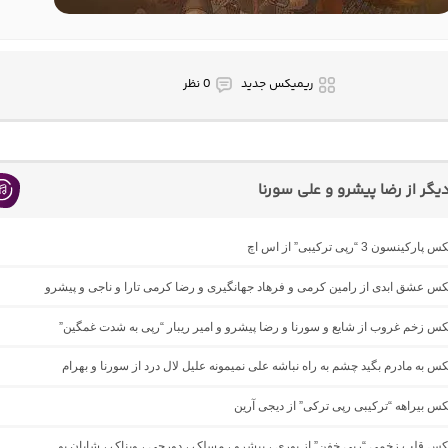
ریمیکس جدید
0 نظر
گر از رضا پیشرو و علی سورنا
نسون 3 “رپی ترکیبی” از اس اچ
یکس عشق ابدی از رامین کرمی و فرهاد جهانگیری و رضا کرمی تارا و ناجی و پیشرو
یکس زخم غروب از شایع و سورنا و رضا پیشرو و امیر ریبار “رپی به شدت غمگین”
یکس به مادرم بگید چشم به راه نباشه علی نمیمونه علیل لال درد از سورنا و بهرام
یکس بیراهه “ترکیبی رپی ترکی” از دیجی آرین
یکس قلب زخمی “رپی خفن” از پوری ، پیشرو ، مسلک ، دورچی ، ویناک ، شایان یو