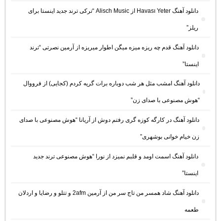
دانلود آهنگ Havası Yeter از Alisch Music “ترکی ترند جدید اینستا برای
ریلز”
دانلود آهنگ ﻗﺪم ﭼﻪ رﻳﺰه ﻣﻴﺰه ﻣﻴﮕﻦ اﻃﻮار ﻣﻴﺮﻳﺰه از آرمین نصرتی “ترند
اینستا”
دانلود آهنگ امشب مثل هر شب دوباره برات گریه کردم (کجایی) از فرووال
“هوش مصنوعی با صدای زن”
دانلود آهنگ در کارگه کوزه گری رفتم دوش از آریانا “هوش مصنوعی با صدای
زن خیام خوانی بوشهری”
دانلود آهنگ اسمت اومد و قلبم نمیزد از نورا “هوش مصنوعی ترند جدید
اینستا”
دانلود آهنگ شاد همسر من تاج سر من از آرمین 2afm و تتلو و رضایا و اردلان
طعمه