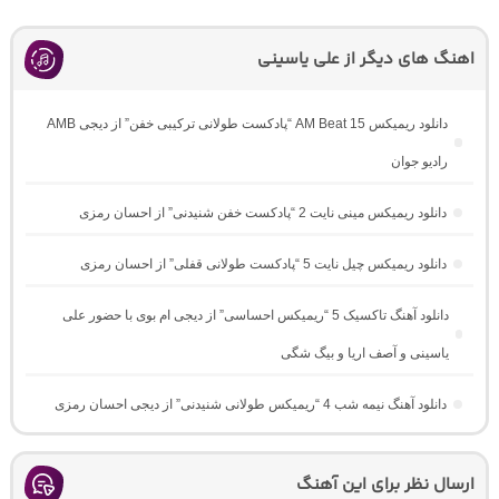
اهنگ های دیگر از علی یاسینی
دانلود ریمیکس AM Beat 15 “پادکست طولانی ترکیبی خفن” از دیجی AMB
رادیو جوان
دانلود ریمیکس مینی نایت 2 “پادکست خفن شنیدنی” از احسان رمزی
دانلود ریمیکس چیل نایت 5 “پادکست طولانی قفلی” از احسان رمزی
دانلود آهنگ تاکسیک 5 “ریمیکس احساسی” از دیجی ام بوی با حضور علی
یاسینی و آصف اریا و بیگ شگی
دانلود آهنگ نیمه شب 4 “ریمیکس طولانی شنیدنی” از دیجی احسان رمزی
ارسال نظر برای این آهنگ