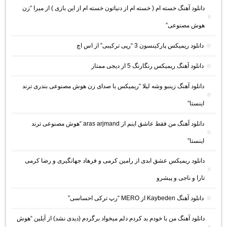
دانلود آهنگ خسته ام ( خسته ام از دنیاتون خسته ام از این بازی ) از میرا “زن
هوش مصنوعی”
دانلود ریمیکس پارکینسون 3 “رپی ترکیبی” از اس اچ
دانلود آهنگ ریمیکس رنگارنگ 5 از دیجی ممتاز
دانلود آهنگ زینبو وشه لیلا “ریمیکس با صدای زن هوش مصنوعی بندری ترند
اینستا”
دانلود آهنگ من فقط عاشق اینم از aras arjmand “هوش مصنوعی ترند
اینستا”
دانلود ریمیکس عشق ابدی از رامین کرمی و فرهاد جهانگیری و رضا کرمی
تارا و ناجی و پیشرو
دانلود آهنگ Kaybeden از MERO “رپ ترکی احساسی”
دانلود آهنگ من با خودم بد کردم دلم میخواد برگردم (دیدی نشد) از آیلین “هوش