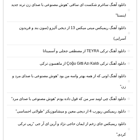
دانلود آهنگ ساغرم شکست ای ساقی “هوش مصنوعی با صدای زن ترند جدید
اینستا”
دانلود آهنگ ریمیکس مینی میکس 13 از دیجی آلیزو (سون بند و فریدون
آسرایی)
دانلود آهنگ ترکی TEYRA از مصطفی ججلی و آسمیناتا
دانلود آهنگ ترکی Çoğu Gitti Azı Kaldı از ماهسون ترکی
دانلود آهنگ اونی که از همه بهتر واسه من بود “هوش مصنوعی با صدای مرد و
زن”
دانلود آهنگ چی اومد سر من که قول داده بودم “هوش مصنوعی با صدای مرد”
دانلود ریمیکس ریورب 4 از دیجی معین و میشاموزیکز “طولانی احساسی”
دانلود ریمیکس جای زخم از ایمان حاجی نژاد و آرین ای آر جی “رپی ترکی
کردی”