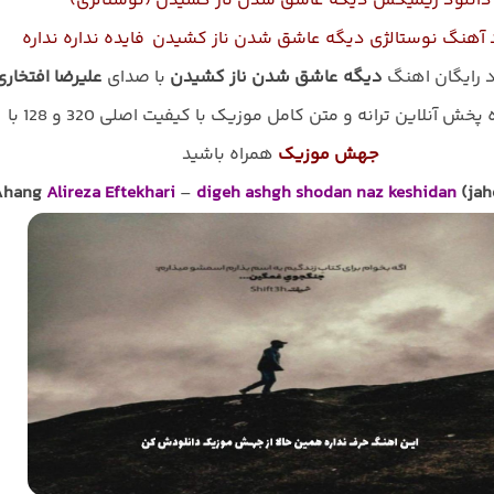
دانلود ریمیکس دیگه عاشق شدن ناز کشیدن (نوستالژی)
 آهنگ نوستالژی دیگه عاشق شدن ناز کشیدن فایده نداره نداره
د رایگان اهنگ
دیگه عاشق شدن ناز کشیدن
با صدای
علیرضا افتخاری
پخش آنلاین ترانه و متن کامل موزیک با کیفیت اصلی 320 و 128 با
جهش موزیک
همراه باشید
Ahang
Alireza Eftekhari
–
digeh ashgh shodan naz keshidan
(jah