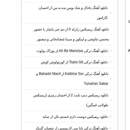
دانلود آهنگ باحال و شاد بوس بده به من از احسان
کاراموز
دانلود آهنگ ریمیکس زلزله 5 از دی جی یاشار با حضور
محسن چاوشی و اپیکور و سینا شعبانخانی و منصور
دانلود آهنگ ترکی Ah Be Manolya از بوراک بولوت
دانلود آهنگ ترکی Topla Git از کورتولوش کوش
دانلود آهنگ ترکی Kalbine Sor از Bahadır Macit و
Tunahan Sakar
دانلود ریمیکس دیپ نایت 2 از احسان رمزی (ریمیکس
طولانی غمگین)
دانلود ریمیکس دوست دارم خستم نکن از سایه
دانلود آهنگ ترکی بانا سن لازیمسین از شعبان گدیک