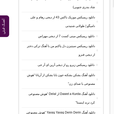
شاد بندری جنوبی)
دانلود ریمیکس موزیک باکس 43 از دیجی رهام و علی
آهنگ قبلی
دامیگو | طولانی شنیدنی
دانلود ریمیکس مینی کست 7 از دیجی مهراس
دانلود ریمیکس سیتیزن دل پاکتم من با آهنگ ترکی دختر
از دیجی فنزو
دانلود ریمیکس زیرو رو از دیجی آرین ای آر جی
دانلود آهنگ بشکن بشکنه جون بابا بشکن از آریانا “هوش
مصنوعی با صدای زن”
دانلود آهنگ Dawet a Kurda از Delal “هوش مصنوعی
کرد ترند اینستا”
دانلود آهنگ Yavaş Yavaş Derin Derin “هوش مصنوعی