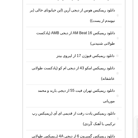
دانلود ریمکیس هوس از دیجی آرین (این خیابونای خالی (بر
نیومدم از پست))
دانلود ریمیکس AM Beat 16 از دیجی AMB (پادکست
طولانی شنیدنی)
دانلود ریمیکس فیوژن 17 از لیروی بیتز
دانلود ریمیکس امکو 43 از دیجی ام کو (پادکست طولانی
عاشقانه)
دانلود ریمیکس تهران فیت 55 از دیجی باربد و محمد
موریانی
دانلود ریمیکس یادت رفت از قدیمی ای آی (ریمیکس رپ
ترکیبی با آهنک کُردی)
دانلود ریمیکس گمبرون 6 از دیجی 4A (ریمیکس طولانی