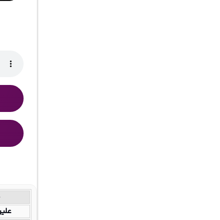
خ
علیر