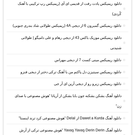
دانلود ریمیکس یادت رفت از قدیمی ای آی (ریمیکس رپ ترکیبی با آهنک
کُردی)
دانلود ریمیکس گمبرون 6 از دیجی 4A (ریمیکس طولانی شاد بندری جنوبی)
دانلود ریمیکس موزیک باکس 43 از دیجی رهام و علی دامیگو | طولانی
شنیدنی
دانلود ریمیکس مینی کست 7 از دیجی مهراس
دانلود ریمیکس سیتیزن دل پاکتم من با آهنگ ترکی دختر از دیجی فنزو
دانلود ریمیکس زیرو رو از دیجی آرین ای آر جی
دانلود آهنگ بشکن بشکنه جون بابا بشکن از آریانا “هوش مصنوعی با صدای
زن”
دانلود آهنگ Dawet a Kurda از Delal “هوش مصنوعی کرد ترند اینستا”
دانلود آهنگ Yavaş Yavaş Derin Derin “هوش مصنوعی ترکی از آرش