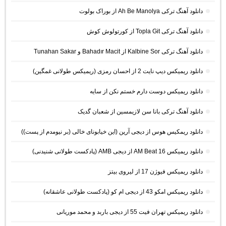
دانلود آهنگ ترکی Ah Be Manolya از بوراک بولوت
دانلود آهنگ ترکی Topla Git از کورتولوش کوش
دانلود آهنگ ترکی Kalbine Sor از Bahadır Macit و Tunahan Sakar
دانلود ریمیکس دیپ نایت 2 از احسان رمزی (ریمیکس طولانی غمگین)
دانلود ریمیکس دوست دارم خستم نکن از سایه
دانلود آهنگ ترکی بانا سن لازیمسین از شعبان گدیک
دانلود ریمکیس هوس از دیجی آرین (این خیابونای خالی (بر نیومدم از پست))
دانلود ریمیکس AM Beat 16 از دیجی AMB (پادکست طولانی شنیدنی)
دانلود ریمیکس فیوژن 17 از لیروی بیتز
دانلود ریمیکس امکو 43 از دیجی ام کو (پادکست طولانی عاشقانه)
دانلود ریمیکس تهران فیت 55 از دیجی باربد و محمد موریانی