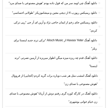
دانلود آهنگ چی اومد سر من که قول داده بودم “هوش مصنوعی با صدای مرد”
دانلود ریمیکس ریورب 4 از دیجی معین و میشاموزیکز “طولانی احساسی”
دانلود ریمیکس جای زخم از ایمان حاجی نژاد و آرین ای آر جی “رپی ترکی
کردی”
دانلود آهنگ Havası Yeter از Alisch Music “ترکی ترند جدید اینستا برای
ریلز”
دانلود آهنگ ﻗﺪم ﭼﻪ رﻳﺰه ﻣﻴﺰه ﻣﻴﮕﻦ اﻃﻮار ﻣﻴﺮﻳﺰه از آرمین نصرتی “ترند
اینستا”
دانلود آهنگ امشب مثل هر شب دوباره برات گریه کردم (کجایی) از فرووال
“هوش مصنوعی با صدای زن”
دانلود آهنگ در کارگه کوزه گری رفتم دوش از آریانا “هوش مصنوعی با صدای
زن خیام خوانی بوشهری”