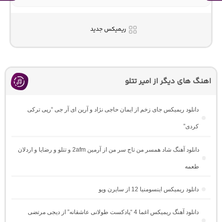
ریمیکس جدید
اهنگ های دیگر از امیر تتلو
دانلود ریمیکس جای زخم از ایمان حاجی نژاد و آرین ای آر جی “رپی ترکی
کردی”
دانلود آهنگ شاد همسر من تاج سر من از آرمین 2afm و تتلو و رضایا و اردلان
طعمه
دانلود ریمیکس اینسومنیا 12 از سایرن ویو
دانلود آهنگ ریمیکس اغما 4 “پادکست طولانی عاشقانه” از دیجی مرتضی