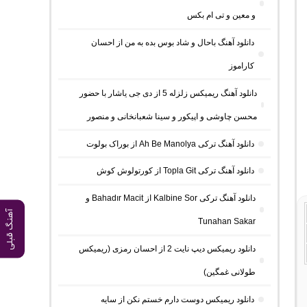
و معین و تی ام بکس
دانلود آهنگ باحال و شاد بوس بده به من از احسان
کاراموز
دانلود آهنگ ریمیکس زلزله 5 از دی جی یاشار با حضور
محسن چاوشی و اپیکور و سینا شعبانخانی و منصور
دانلود آهنگ ترکی Ah Be Manolya از بوراک بولوت
دانلود آهنگ ترکی Topla Git از کورتولوش کوش
دانلود آهنگ ترکی Kalbine Sor از Bahadır Macit و
آهنگ قبلی
Tunahan Sakar
دانلود ریمیکس دیپ نایت 2 از احسان رمزی (ریمیکس
طولانی غمگین)
دانلود ریمیکس دوست دارم خستم نکن از سایه