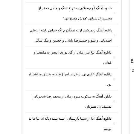
دانلود آهنگ آخ چه بلایی دختر قشنگ و ماهی دختر از
محسن لرستانی “هوش مصنوعی”
دانلود آهنگ ریمیکس ازت نمیگذرم اگه خدایی باشه از علی
احمدیانی و تتلو و حمیدرضا بابایی و حصین و بیگ شگی
دانلود آهنگ تیغ تیز زمان از گاد پوری | دیس به ملتفت و
ع
فدایی
 متن کامل موزیک با کیفیت اصلی 320 و 128
دانلود آهنگ عادی نی از عرشیاس | عزیزم عشق ما اشتباه
بود
دانلود آهنگ به سکوت سرد زمان از محمدرضا شجریان |
تصنیف بی همزبان
دانلود آهنگ ادا از سینا پارسیان | بسه بسه دیگه ادا نیا ما بد
بودیم