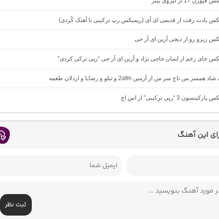
ژن 17 از لیروی بیتز
یکس یادت رفت از قدیمی ای آی (ریمیکس رپ ترکیبی با آهنک کُردی)
یکس زیرو رو از دیجی آرین ای آر جی
یکس جای زخم از ایمان حاجی نژاد و آرین ای آر جی “رپی ترکی کردی”
مسر من تاج سر من از آرمین 2afm و تتلو و رضایا و اردلان طعمه
نسون 3 “رپی ترکیبی” از اس اچ
رای این آهنگ
ثبت نظر