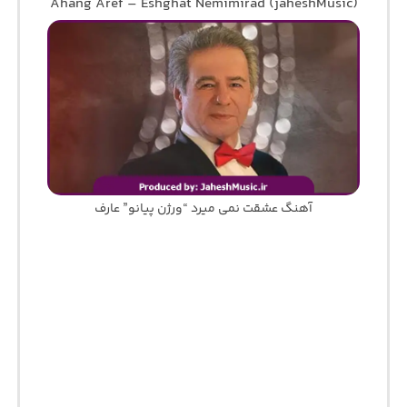
Ahang Aref – Eshghat Nemimirad (jaheshMusic)
آهنگ عشقت نمی میرد “ورژن پیانو” عارف