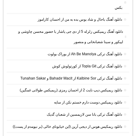
بکس
دانلود آهنگ باحال و شاد بوس بده به من از احسان کاراموز
دانلود آهنگ ریمیکس زلزله 5 از دی جی یاشار با حضور محسن چاوشی و
اپیکور و سینا شعبانخانی و منصور
دانلود آهنگ ترکی Ah Be Manolya از بوراک بولوت
دانلود آهنگ ترکی Topla Git از کورتولوش کوش
دانلود آهنگ ترکی Kalbine Sor از Bahadır Macit و Tunahan Sakar
دانلود ریمیکس دیپ نایت 2 از احسان رمزی (ریمیکس طولانی غمگین)
دانلود ریمیکس دوست دارم خستم نکن از سایه
دانلود آهنگ ترکی بانا سن لازیمسین از شعبان گدیک
دانلود ریمکیس هوس از دیجی آرین (این خیابونای خالی (بر نیومدم از پست))