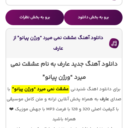
برو به بخش دانلود
برو به بخش نظرات
دانلود آهنگ عشقت نمی میرد “ورژن پیانو” از
عارف
دانلود آهنگ جدید عارف به نام عشقت نمی
میرد “ورژن پیانو”
برای دانلود اهنگ شنیدنی
عشقت نمی میرد “ورژن پیانو”
با
صدای
عارف
به همراه پخش آنلاین ترانه و متن کامل موسیقی
با کیفیت اصلی 320 و 128 با فرمت MP3 با جهش موزیک ❤️
همراه باشید