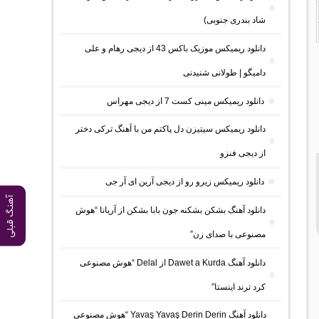
شاد بندری جنوبی)
دانلود ریمیکس موزیک باکس 43 از دیجی رهام و علی
دامیگو | طولانی شنیدنی
دانلود ریمیکس مینی کست 7 از دیجی مهراس
دانلود ریمیکس سیتیزن دل پاکتم من با آهنگ ترکی دختر
از دیجی فنزو
دانلود ریمیکس زیرو رو از دیجی آرین ای آر جی
آهنگ قبلی
دانلود آهنگ بشکن بشکنه جون بابا بشکن از آریانا “هوش
مصنوعی با صدای زن”
دانلود آهنگ Dawet a Kurda از Delal “هوش مصنوعی
کرد ترند اینستا”
دانلود آهنگ Yavaş Yavaş Derin Derin “هوش مصنوعی