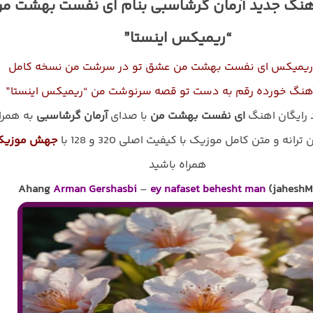
آهنگ جدید آرمان گرشاسبی بنام ای ﻧﻔﺴﺖ ﺑﻬﺸﺖ ﻣ
“ریمیکس اینستا”
 ریمیکس ای ﻧﻔﺴﺖ ﺑﻬﺸﺖ ﻣﻦ ﻋﺸﻖ ﺗﻮ در ﺳﺮﺷﺖ ﻣﻦ نسخه کامل
آهنگ ﺧﻮرده رﻗﻢ ﺑﻪ دﺳﺖ ﺗﻮ ﻗﺼﻪ ﺳﺮﻧﻮﺷﺖ ﻣﻦ “ریمیکس اینستا”
د رایگان اهنگ
ای ﻧﻔﺴﺖ ﺑﻬﺸﺖ ﻣﻦ
با صدای
آرمان گرشاسبی
به همرا
رانه و متن کامل موزیک با کیفیت اصلی 320 و 128 با
جهش موزیک
همراه باشید
Ahang
Arman Gershasbi
–
ey nafaset behesht man
(jaheshM