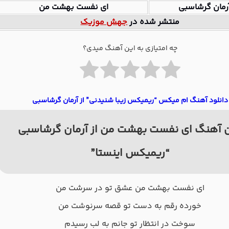
رمان گرشاسبی
ای ﻧﻔﺴﺖ ﺑﻬﺸﺖ ﻣﻦ
منتشر شده در
جهش موزیک
چه امتیازی به این آهنگ میدی؟
دانلود آهنگ ام میکس “ریمیکس زیبا شنیدنی” از آرمان گرشاسبی
 آهنگ ای ﻧﻔﺴﺖ ﺑﻬﺸﺖ ﻣﻦ از آرمان گرشاسبی
“ریمیکس اینستا”
ای ﻧﻔﺴﺖ ﺑﻬﺸﺖ ﻣﻦ ﻋﺸﻖ ﺗﻮ در ﺳﺮﺷﺖ ﻣﻦ
ﺧﻮرده رﻗﻢ ﺑﻪ دﺳﺖ ﺗﻮ ﻗﺼﻪ ﺳﺮﻧﻮﺷﺖ ﻣﻦ
ﺳﻮﺧﺖ در اﻧﺘﻈﺎر ﺗﻮ ﺟﺎﻧﻢ ﺑﻪ ﻟﺐ رﺳﻴﺪم