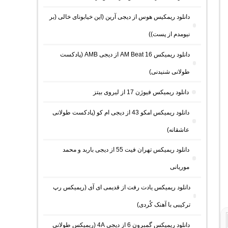
دانلود ریمکیس هوس از دیجی آرین (این خیابونای خالی (بر
نیومدم از پست))
دانلود ریمیکس AM Beat 16 از دیجی AMB (پادکست
طولانی شنیدنی)
دانلود ریمیکس فیوژن 17 از لیروی بیتز
دانلود ریمیکس امکو 43 از دیجی ام کو (پادکست طولانی
عاشقانه)
دانلود ریمیکس تهران فیت 55 از دیجی باربد و محمد
موریانی
دانلود ریمیکس یادت رفت از قدیمی ای آی (ریمیکس رپ
ترکیبی با آهنک کُردی)
دانلود ریمیکس گمبرون 6 از دیجی 4A (ریمیکس طولانی