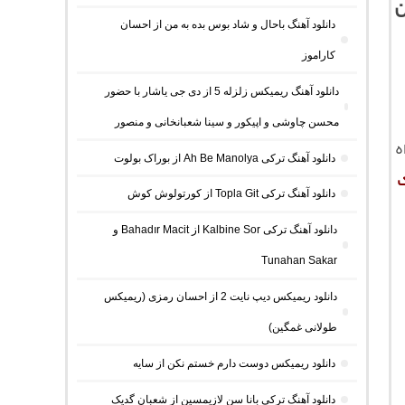
ﻦ
دانلود آهنگ باحال و شاد بوس بده به من از احسان
کاراموز
دانلود آهنگ ریمیکس زلزله 5 از دی جی یاشار با حضور
محسن چاوشی و اپیکور و سینا شعبانخانی و منصور
ه
دانلود آهنگ ترکی Ah Be Manolya از بوراک بولوت
دانلود آهنگ ترکی Topla Git از کورتولوش کوش
دانلود آهنگ ترکی Kalbine Sor از Bahadır Macit و
Tunahan Sakar
دانلود ریمیکس دیپ نایت 2 از احسان رمزی (ریمیکس
طولانی غمگین)
دانلود ریمیکس دوست دارم خستم نکن از سایه
دانلود آهنگ ترکی بانا سن لازیمسین از شعبان گدیک