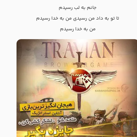
ﺟﺎﻧﻢ ﺑﻪ ﻟﺐ رﺳﻴﺪم
ﺗﺎ ﺗﻮ ﺑﻪ داد ﻣﻦ رﺳﻴﺪی ﻣﻦ ﺑﻪ ﺧﺪا رﺳﻴﺪم
ﻣﻦ ﺑﻪ ﺧﺪا رﺳﻴﺪم