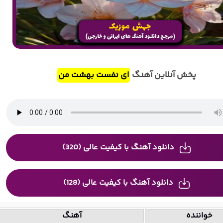
پخش آنلاین آهنگ
ای ﻧﻔﺴﺖ ﺑﻬﺸﺖ ﻣﻦ
دانلود آهنگ با کیفیت عالی (320)
دانلود آهنگ با کیفیت عالی (128)
خواننده
آهنگ