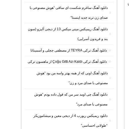
دانلود آهنگ ساغرم شکست ای ساقی “هوش مصنوعی با
صدای زن ترند جدید اینستا”
دانلود آهنگ ریمیکس مینی میکس 13 از دیجی آلیزو (سون
بند و فریدون آسرایی)
دانلود آهنگ ترکی TEYRA از مصطفی ججلی و آسمیناتا
دانلود آهنگ ترکی Çoğu Gitti Azı Kaldı از ماهسون ترکی
دانلود آهنگ اونی که از همه بهتر واسه من بود “هوش
مصنوعی با صدای مرد و زن”
دانلود آهنگ چی اومد سر من که قول داده بودم “هوش
مصنوعی با صدای مرد”
دانلود ریمیکس ریورب 4 از دیجی معین و میشاموزیکز
“طولانی احساسی”