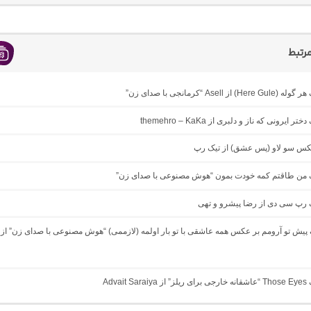
رتبط
 از Asell “کرمانجی با صدای زن”
ر ایرونی که ناز و دلبری از themehro – KaKa
میکس سو لاو (پس عشق) از تیک رپ
نگ من طاقتم کمه خودت بمون “هوش مصنوعی با صدای زن”
گ رپ سی دی از رضا پیشرو و تهی
گ پیش تو آرومم بر عکس همه عاشقی با تو بار اولمه (لازممی) “هوش مصنوعی با صدای زن” از
Advait 