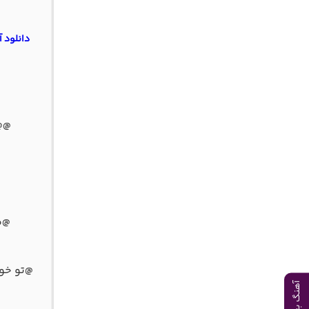
دانلود 
@@
@
@م
@تو خو
آهنگ بعدی