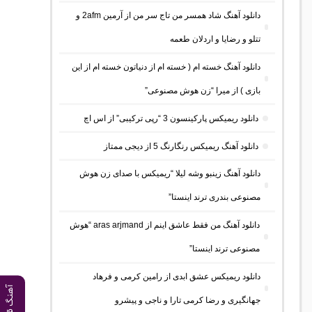
دانلود آهنگ شاد همسر من تاج سر من از آرمین 2afm و
تتلو و رضایا و اردلان طعمه
دانلود آهنگ خسته ام ( خسته ام از دنیاتون خسته ام از این
بازی ) از میرا “زن هوش مصنوعی”
دانلود ریمیکس پارکینسون 3 “رپی ترکیبی” از اس اچ
دانلود آهنگ ریمیکس رنگارنگ 5 از دیجی ممتاز
دانلود آهنگ زینبو وشه لیلا “ریمیکس با صدای زن هوش
مصنوعی بندری ترند اینستا”
دانلود آهنگ من فقط عاشق اینم از aras arjmand “هوش
مصنوعی ترند اینستا”
دانلود ریمیکس عشق ابدی از رامین کرمی و فرهاد
آهنگ قبلی
جهانگیری و رضا کرمی تارا و ناجی و پیشرو