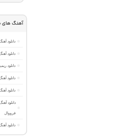
آهنگ های م
دانلود آهنگ هر گوله (Here Gule)
دانلود آهنگ دخت
دانلود ری
دانلود آه
دانلود آهن
دانلود آهن
فرووال
دانلود آهنگ Those Eyes “عاشقانه خارجی برای ریلز” از Saraiya