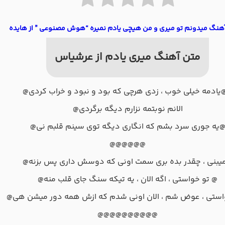
آهنگ میدونم تو میری و من هیچی یادم نمیره “هوش مصنوعی ” از هایده
متن آهنگ میری یادم از عرشیاس
یادمه خیلی خوب ، زدی هرچی که بود و نبود و خراب کردی@
الانم نوبتمه نزارم دیگه برگردی@
یه جوری سرد بشم که انگاری دیگه توی سینم قلبم نی@
@@@@@@
یبنی ، چقدر بده بری سمت اونی که دوسش داری پس بزنه@
@ تو خواستی ، اگه الان ، یه تیکه سنگ جای قلب منه@
استی ، عوض شم ، الان اونی شدم که ازش همه دور میشن هی@
@@@@@@@@@@