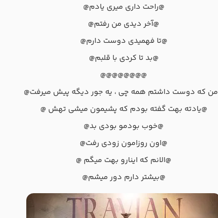
@راحت داری میری یادم@
@آخر دیدی من رفتم@
@تا فهمیدی دوست دارم@
@بد تا کردی با قلبم@
@@@@@@@@
ن که دوست داشتم همه چی ، یه جور دیگه پیش میرفت@
@یادته بهت گفته بودم که پشیمون میشی تهش @
@خوب بودمو بودی بد@
@اون روزامون زودی رفت@
@الانم که اینارو بهت میگم @
@بیشتر دارم دور میشم@