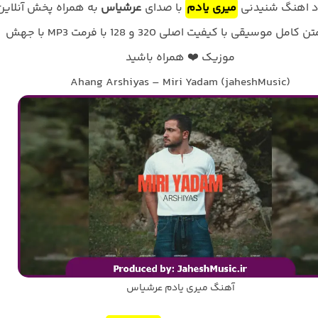
ود اهنگ شنیدنی
میری یادم
با صدای
عرشیاس
به همراه پخش آنلاین
ترانه و متن کامل موسیقی با کیفیت اصلی 320 و 128 با فرمت MP3 با جهش
موزیک ❤️ همراه باشید
Ahang Arshiyas – Miri Yadam (jaheshMusic)
آهنگ میری یادم عرشیاس