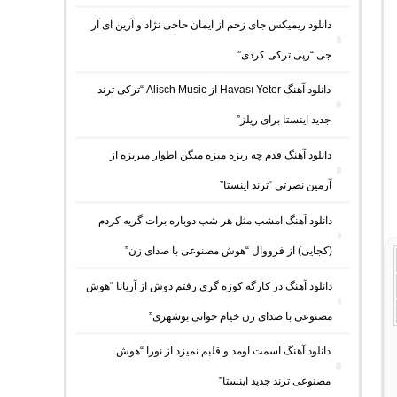
دانلود ریمیکس جای زخم از ایمان حاجی نژاد و آرین ای آر
جی “رپی ترکی کردی”
دانلود آهنگ Havası Yeter از Alisch Music “ترکی ترند
جدید اینستا برای ریلز”
دانلود آهنگ ﻗﺪم ﭼﻪ رﻳﺰه ﻣﻴﺰه ﻣﻴﮕﻦ اﻃﻮار ﻣﻴﺮﻳﺰه از
آرمین نصرتی “ترند اینستا”
دانلود آهنگ امشب مثل هر شب دوباره برات گریه کردم
(کجایی) از فرووال “هوش مصنوعی با صدای زن”
دانلود آهنگ در کارگه کوزه گری رفتم دوش از آریانا “هوش
مصنوعی با صدای زن خیام خوانی بوشهری”
دانلود آهنگ اسمت اومد و قلبم نمیزد از نورا “هوش
مصنوعی ترند جدید اینستا”