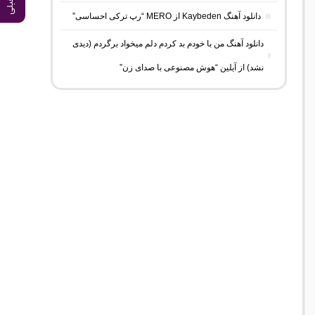
دانلود آهنگ Kaybeden از MERO “رپ ترکی احساسی”
دانلود آهنگ من با خودم بد کردم دلم میخواد برگردم (دیدی
نشد) از آیلین “هوش مصنوعی با صدای زن”