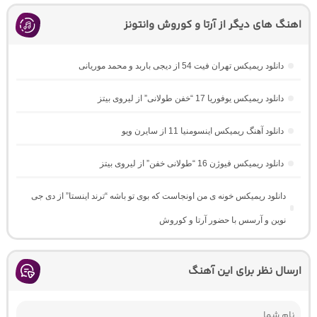
اهنگ های دیگر از آرتا و کوروش وانتونز
دانلود ریمیکس تهران فیت 54 از دیجی باربد و محمد موریانی
دانلود ریمیکس یوفوریا 17 “خفن طولانی” از لیروی بیتز
دانلود آهنگ ریمیکس اینسومنیا 11 از سایرن ویو
دانلود ریمیکس فیوژن 16 “طولانی خفن” از لیروی بیتز
دانلود ریمیکس خونه ی من اونجاست که بوی تو باشه “ترند اینستا” از دی جی
نوین و آرسس با حضور آرتا و کوروش
ارسال نظر برای این آهنگ