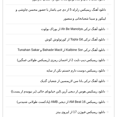
دانلود آهنگ ریمیکس زلزله 5 از دی جی یاشار با حضور محسن چاوشی و
اپیکور و سینا شعبانخانی و منصور
دانلود آهنگ ترکی Ah Be Manolya از بوراک بولوت
دانلود آهنگ ترکی Topla Git از کورتولوش کوش
دانلود آهنگ ترکی Kalbine Sor از Bahadır Macit و Tunahan Sakar
دانلود ریمیکس دیپ نایت 2 از احسان رمزی (ریمیکس طولانی غمگین)
دانلود ریمیکس دوست دارم خستم نکن از سایه
دانلود آهنگ ترکی بانا سن لازیمسین از شعبان گدیک
دانلود ریمکیس هوس از دیجی آرین (این خیابونای خالی (بر نیومدم از پست))
دانلود ریمیکس AM Beat 16 از دیجی AMB (پادکست طولانی شنیدنی)
دانلود ریمیکس فیوژن 17 از لیروی بیتز