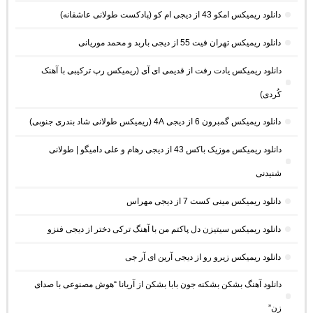
دانلود ریمیکس امکو 43 از دیجی ام کو (پادکست طولانی عاشقانه)
دانلود ریمیکس تهران فیت 55 از دیجی باربد و محمد موریانی
دانلود ریمیکس یادت رفت از قدیمی ای آی (ریمیکس رپ ترکیبی با آهنک
کُردی)
دانلود ریمیکس گمبرون 6 از دیجی 4A (ریمیکس طولانی شاد بندری جنوبی)
دانلود ریمیکس موزیک باکس 43 از دیجی رهام و علی دامیگو | طولانی
شنیدنی
دانلود ریمیکس مینی کست 7 از دیجی مهراس
دانلود ریمیکس سیتیزن دل پاکتم من با آهنگ ترکی دختر از دیجی فنزو
دانلود ریمیکس زیرو رو از دیجی آرین ای آر جی
دانلود آهنگ بشکن بشکنه جون بابا بشکن از آریانا “هوش مصنوعی با صدای
زن”