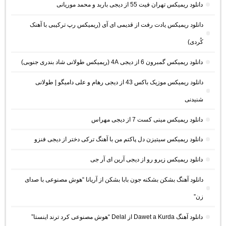
دانلود ریمیکس تهران فیت 55 از دیجی باربد و محمد موریانی
دانلود ریمیکس یادت رفت از قدیمی ای آی (ریمیکس رپ ترکیبی با آهنک
کُردی)
دانلود ریمیکس گمبرون 6 از دیجی 4A (ریمیکس طولانی شاد بندری جنوبی)
دانلود ریمیکس موزیک باکس 43 از دیجی رهام و علی دامیگو | طولانی
شنیدنی
دانلود ریمیکس مینی کست 7 از دیجی مهراس
دانلود ریمیکس سیتیزن دل پاکتم من با آهنگ ترکی دختر از دیجی فنزو
دانلود ریمیکس زیرو رو از دیجی آرین ای آر جی
دانلود آهنگ بشکن بشکنه جون بابا بشکن از آریانا “هوش مصنوعی با صدای
زن”
دانلود آهنگ Dawet a Kurda از Delal “هوش مصنوعی کرد ترند اینستا”