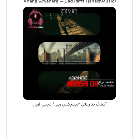
Ahang Aryanerg – Bad Rafti (jaheshMusic)
آهنگ بد رفتی “ریمیکس رپی” دیجی آرین