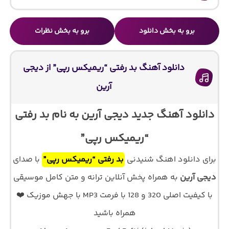
برو به بخش دانلود
برو به بخش نظرات
دانلود آهنگ بد رفتی “ریمیکس رپی” از دیجی
آرین
دانلود آهنگ جدید دیجی آرین به نام بد رفتی
“ریمیکس رپی”
برای دانلود اهنگ شنیدنی
بد رفتی “ریمیکس رپی”
با صدای
دیجی آرین
به همراه پخش آنلاین ترانه و متن کامل موسیقی
با کیفیت اصلی 320 و 128 با فرمت MP3 با جهش موزیک ❤️
همراه باشید