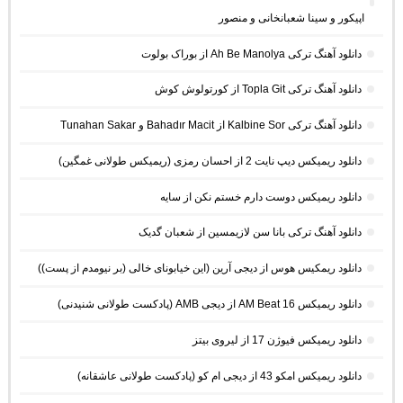
اپیکور و سینا شعبانخانی و منصور
دانلود آهنگ ترکی Ah Be Manolya از بوراک بولوت
دانلود آهنگ ترکی Topla Git از کورتولوش کوش
دانلود آهنگ ترکی Kalbine Sor از Bahadır Macit و Tunahan Sakar
دانلود ریمیکس دیپ نایت 2 از احسان رمزی (ریمیکس طولانی غمگین)
دانلود ریمیکس دوست دارم خستم نکن از سایه
دانلود آهنگ ترکی بانا سن لازیمسین از شعبان گدیک
دانلود ریمکیس هوس از دیجی آرین (این خیابونای خالی (بر نیومدم از پست))
دانلود ریمیکس AM Beat 16 از دیجی AMB (پادکست طولانی شنیدنی)
دانلود ریمیکس فیوژن 17 از لیروی بیتز
دانلود ریمیکس امکو 43 از دیجی ام کو (پادکست طولانی عاشقانه)