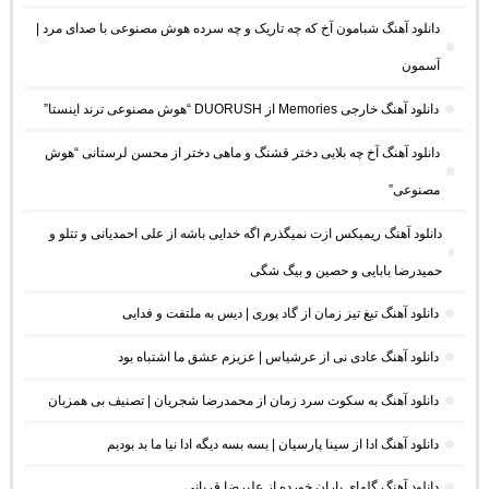
دانلود آهنگ شبامون آخ که چه تاریک و چه سرده هوش مصنوعی با صدای مرد |
آسمون
دانلود آهنگ خارجی Memories از DUORUSH “هوش مصنوعی ترند اینستا”
دانلود آهنگ آخ چه بلایی دختر قشنگ و ماهی دختر از محسن لرستانی “هوش
مصنوعی”
دانلود آهنگ ریمیکس ازت نمیگذرم اگه خدایی باشه از علی احمدیانی و تتلو و
حمیدرضا بابایی و حصین و بیگ شگی
دانلود آهنگ تیغ تیز زمان از گاد پوری | دیس به ملتفت و فدایی
دانلود آهنگ عادی نی از عرشیاس | عزیزم عشق ما اشتباه بود
دانلود آهنگ به سکوت سرد زمان از محمدرضا شجریان | تصنیف بی همزبان
دانلود آهنگ ادا از سینا پارسیان | بسه بسه دیگه ادا نیا ما بد بودیم
دانلود آهنگ گلهای باران خورده از علیرضا قربانی