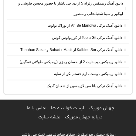
دانلود آهنگ ریمیکس زلزله 5 از دی جی یاشار با حضور محسن چاوشی و
اپیکور و سینا شعبانخانی و منصور
دانلود آهنگ ترکی Ah Be Manolya از بوراک بولوت
دانلود آهنگ ترکی Topla Git از کورتولوش کوش
دانلود آهنگ ترکی Kalbine Sor از Bahadır Macit و Tunahan Sakar
دانلود ریمیکس دیپ نایت 2 از احسان رمزی (ریمیکس طولانی غمگین)
دانلود ریمیکس دوست دارم خستم نکن از سایه
دانلود آهنگ ترکی بانا سن لازیمسین از شعبان گدیک
جهش موزیک
لیست خواننده ها
تماس با ما
درباره جهش موزیک
نقشه سایت
رسانه جهش موزیک در ستاد ساماندهی ثبت می باشد.