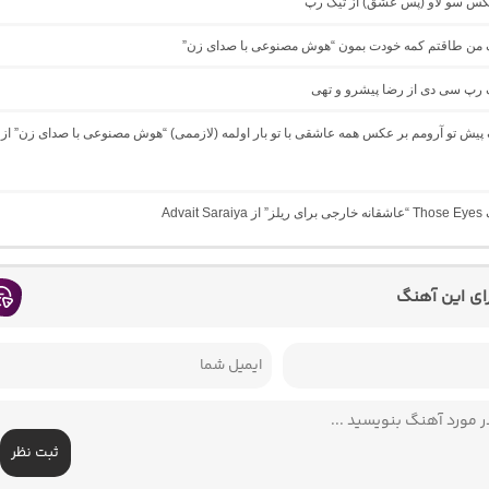
میکس سو لاو (پس عشق) از تیک رپ
نگ من طاقتم کمه خودت بمون “هوش مصنوعی با صدای زن”
گ رپ سی دی از رضا پیشرو و تهی
گ پیش تو آرومم بر عکس همه عاشقی با تو بار اولمه (لازممی) “هوش مصنوعی با صدای زن” از
Advait 
رای این آهنگ
ثبت نظر