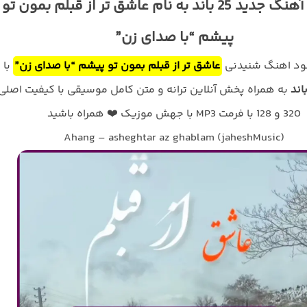
دانلود آهنگ جدید 25 باند به نام عاشق تر از قبلم بمون تو
پیشم “با صدای زن”
لود اهنگ شنیدنی
عاشق تر از قبلم بمون تو پیشم “با صدای زن”
با
به همراه پخش آنلاین ترانه و متن کامل موسیقی با کیفیت اصلی
320 و 128 با فرمت MP3 با جهش موزیک ❤️ همراه باشید
Ahang – asheghtar az ghablam (jaheshMusic)