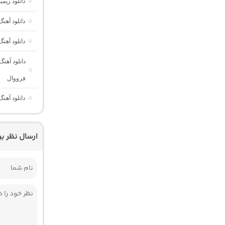
دانلود ری
دانلود آه
دانلود آهن
دانلود آهن
فرووال
دانلود آهنگ Those Eyes “عاشقانه خارجی برای ریلز” از Saraiya
ارسال نظر ب