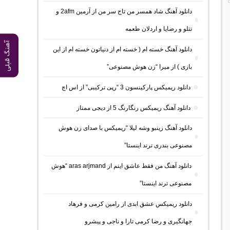
دانلود آهنگ شاد همسر من تاج سر من از آرمین 2afm و
تتلو و رضایا و اردلان طعمه
آهنگ قبلی
دانلود آهنگ خسته ام ( خسته ام از دنیاتون خسته ام از این
بازی ) از میرا “زن هوش مصنوعی”
دانلود ریمیکس پارکینسون 3 “رپی ترکیبی” از اس اچ
دانلود آهنگ ریمیکس رنگارنگ 5 از دیجی ممتاز
دانلود آهنگ زینبو وشه لیلا “ریمیکس با صدای زن هوش
مصنوعی بندری ترند اینستا”
دانلود آهنگ من فقط عاشق اینم از aras arjmand “هوش
مصنوعی ترند اینستا”
دانلود ریمیکس عشق ابدی از رامین کرمی و فرهاد
جهانگیری و رضا کرمی تارا و ناجی و پیشرو