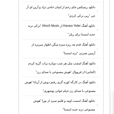
دانلود ریمیکس جای زخم از ایمان حاجی نژاد و آرین ای آر
جی “رپی ترکی کردی”
دانلود آهنگ Havası Yeter از Alisch Music “ترکی ترند
جدید اینستا برای ریلز”
دانلود آهنگ ﻗﺪم ﭼﻪ رﻳﺰه ﻣﻴﺰه ﻣﻴﮕﻦ اﻃﻮار ﻣﻴﺮﻳﺰه از
آرمین نصرتی “ترند اینستا”
دانلود آهنگ امشب مثل هر شب دوباره برات گریه کردم
(کجایی) از فرووال “هوش مصنوعی با صدای زن”
دانلود آهنگ در کارگه کوزه گری رفتم دوش از آریانا “هوش
مصنوعی با صدای زن خیام خوانی بوشهری”
دانلود آهنگ اسمت اومد و قلبم نمیزد از نورا “هوش
مصنوعی ترند جدید اینستا”