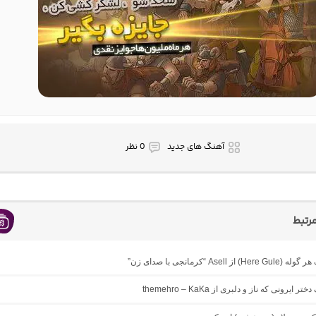
آهنگ های جدید
0 نظر
رتبط
 از Asell “کرمانجی با صدای زن”
ر ایرونی که ناز و دلبری از themehro – KaKa