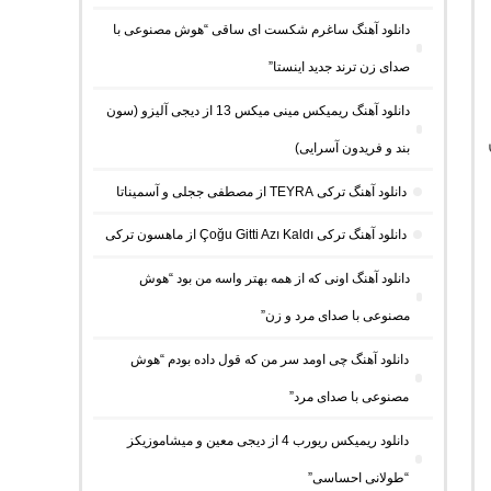
دانلود آهنگ ساغرم شکست ای ساقی “هوش مصنوعی با
صدای زن ترند جدید اینستا”
دانلود آهنگ ریمیکس مینی میکس 13 از دیجی آلیزو (سون
بند و فریدون آسرایی)
دانلود آهنگ ترکی TEYRA از مصطفی ججلی و آسمیناتا
دانلود آهنگ ترکی Çoğu Gitti Azı Kaldı از ماهسون ترکی
دانلود آهنگ اونی که از همه بهتر واسه من بود “هوش
مصنوعی با صدای مرد و زن”
دانلود آهنگ چی اومد سر من که قول داده بودم “هوش
مصنوعی با صدای مرد”
دانلود ریمیکس ریورب 4 از دیجی معین و میشاموزیکز
“طولانی احساسی”