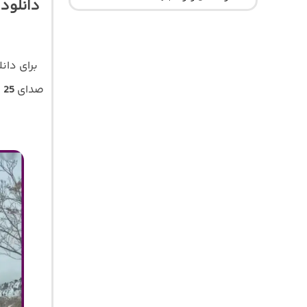
برای دان
صدای
25 باند