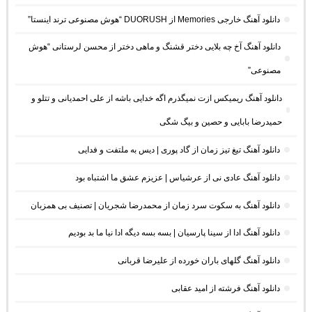
دانلود آهنگ خارجی Memories از DUORUSH “هوش مصنوعی ترند اینستا”
دانلود آهنگ آخ چه بلایی دختر قشنگ و ماهی دختر از محسن لرستانی “هوش
مصنوعی”
دانلود آهنگ ریمیکس ازت نمیگذرم اگه خدایی باشه از علی احمدیانی و تتلو و
حمیدرضا بابایی و حصین و بیگ شگی
دانلود آهنگ تیغ تیز زمان از گاد پوری | دیس به ملتفت و فدایی
دانلود آهنگ عادی نی از عرشیاس | عزیزم عشق ما اشتباه بود
دانلود آهنگ به سکوت سرد زمان از محمدرضا شجریان | تصنیف بی همزبان
دانلود آهنگ ادا از سینا پارسیان | بسه بسه دیگه ادا نیا ما بد بودیم
دانلود آهنگ گلهای باران خورده از علیرضا قربانی
دانلود آهنگ فرشته از امید عقابی