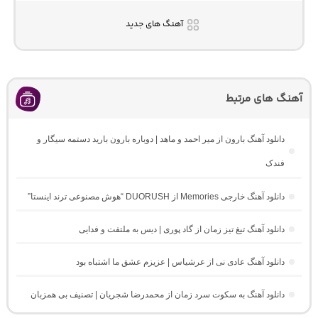
آهنگ های جدید
آهنگ های مرتبط
دانلود آهنگ بارون از میر احمد و ماهد | دوباره بارون بارید دستمه سیگار و
فندک
دانلود آهنگ خارجی Memories از DUORUSH “هوش مصنوعی ترند اینستا”
دانلود آهنگ تیغ تیز زمان از گاد پوری | دیس به ملتفت و فدایی
دانلود آهنگ عادی نی از عرشیاس | عزیزم عشق ما اشتباه بود
دانلود آهنگ به سکوت سرد زمان از محمدرضا شجریان | تصنیف بی همزبان