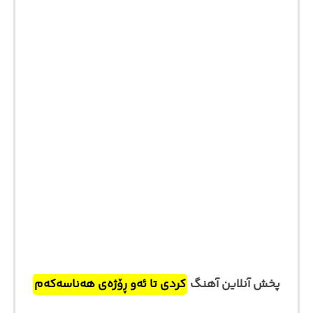
پخش آنلاین آهنگ
کردی تا ئەو ڕۆژەی هەناسەکەم