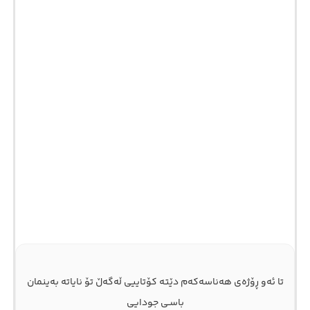
تا ئەو ڕۆژەی هەناسەکەم دێته کۆتاییی ڵەگەڵ تۆ نایاته بەینمان
باسـی جودایی