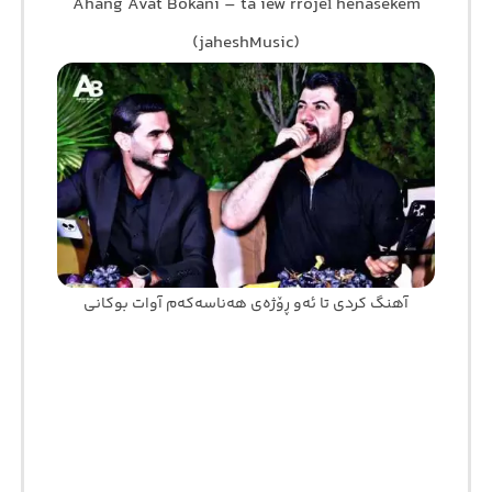
Ahang Avat Bokani – ta iew rrojeî henasekem
(jaheshMusic)
آهنگ کردی تا ئەو ڕۆژەی هەناسەکەم آوات بوکانی