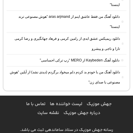
اینستا”
دانلود آهنگ من فقط عاشق اینم از aras arjmand “هوش مصنوعی ترند
اینستا”
دانلود ریمیکس عشق ابدی از رامین کرمی و فرهاد جهانگیری و رضا کرمی
تارا و ناجی و پیشرو
دانلود آهنگ Kaybeden از MERO “رپ ترکی احساسی”
دانلود آهنگ من با خودم بد کردم دلم میخواد برگردم (دیدی نشد) از آیلین “هوش
مصنوعی با صدای زن”
جهش موزیک
لیست خواننده ها
تماس با ما
درباره جهش موزیک
نقشه سایت
رسانه جهش موزیک در ستاد ساماندهی ثبت می باشد.