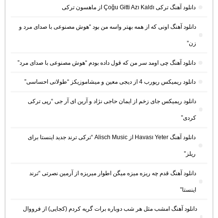
دانلود آهنگ ترکی Çoğu Gitti Azı Kaldı از ماهسون ترکی
دانلود آهنگ اونی که از همه بهتر واسه من بود “هوش مصنوعی با صدای مرد و
زن”
دانلود آهنگ چی اومد سر من که قول داده بودم “هوش مصنوعی با صدای مرد”
دانلود ریمیکس ریورب 4 از دیجی معین و میشاموزیکز “طولانی احساسی”
دانلود ریمیکس جای زخم از ایمان حاجی نژاد و آرین ای آر جی “رپی ترکی
کردی”
دانلود آهنگ Havası Yeter از Alisch Music “ترکی ترند جدید اینستا برای
ریلز”
دانلود آهنگ ﻗﺪم ﭼﻪ رﻳﺰه ﻣﻴﺰه ﻣﻴﮕﻦ اﻃﻮار ﻣﻴﺮﻳﺰه از آرمین نصرتی “ترند
اینستا”
دانلود آهنگ امشب مثل هر شب دوباره برات گریه کردم (کجایی) از فرووال