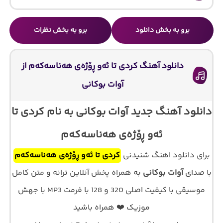
برو به بخش دانلود
برو به بخش نظرات
دانلود آهنگ کردی تا ئەو ڕۆژەی هەناسەکەم از
آوات بوکانی
دانلود آهنگ جدید آوات بوکانی به نام کردی تا
ئەو ڕۆژەی هەناسەکەم
برای دانلود اهنگ شنیدنی
کردی تا ئەو ڕۆژەی هەناسەکەم
با صدای
آوات بوکانی
به همراه پخش آنلاین ترانه و متن کامل
موسیقی با کیفیت اصلی 320 و 128 با فرمت MP3 با جهش
موزیک ❤️ همراه باشید