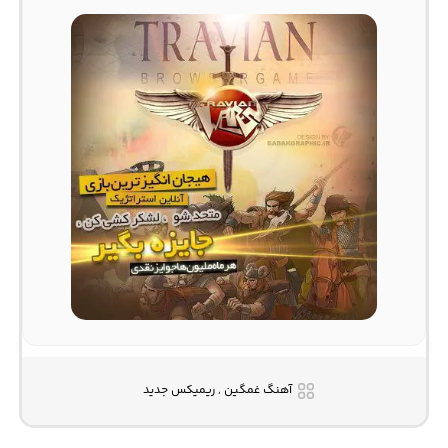
آهنگ غمگین , ریمیکس جدید