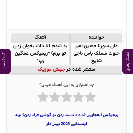
خواننده
آهنگ
علی سورنا حصین امیر
بد شدم (تا دلت بخوان زدن
خلوت مسلک یاس ناجی
تو پرم) “ریمیکس غمگین
آهنگ بعدی
آهنگ قبلی
شایع
رپ”
منتشر شده در
جهش موزیک
چه امتیازی به این آهنگ میدی؟
ریمیکس انفجاریی {د د د دست زدن تو گوشی حرف زدن} ترند
اینستایی 2025 بیس‌دار