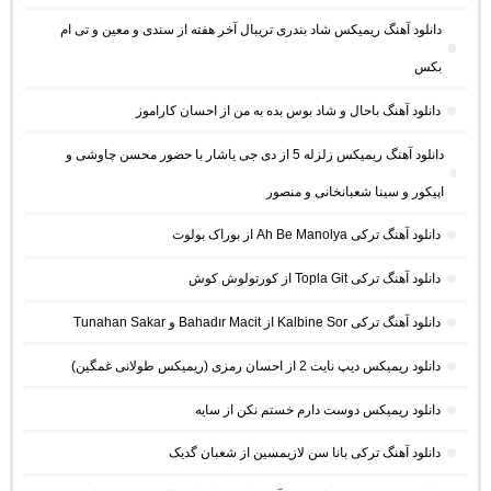
دانلود آهنگ ریمیکس شاد بندری تریبال آخر هفته از سندی و معین و تی ام
بکس
دانلود آهنگ باحال و شاد بوس بده به من از احسان کاراموز
دانلود آهنگ ریمیکس زلزله 5 از دی جی یاشار با حضور محسن چاوشی و
اپیکور و سینا شعبانخانی و منصور
دانلود آهنگ ترکی Ah Be Manolya از بوراک بولوت
دانلود آهنگ ترکی Topla Git از کورتولوش کوش
دانلود آهنگ ترکی Kalbine Sor از Bahadır Macit و Tunahan Sakar
دانلود ریمیکس دیپ نایت 2 از احسان رمزی (ریمیکس طولانی غمگین)
دانلود ریمیکس دوست دارم خستم نکن از سایه
دانلود آهنگ ترکی بانا سن لازیمسین از شعبان گدیک