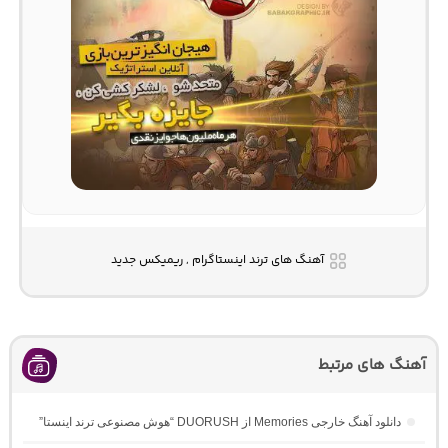
آهنگ های ترند اینستاگرام , ریمیکس جدید
آهنگ های مرتبط
دانلود آهنگ خارجی Memories از DUORUSH “هوش مصنوعی ترند اینستا”