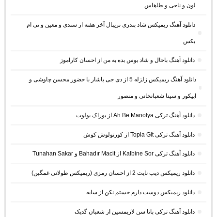
لون و ناجی و طاهاس
دانلود آهنگ ریمیکس شاد بندری تریبال آخر هفته از سندی و معین و تی ام
بکس
دانلود آهنگ باحال و شاد بوس بده به من از احسان کاراموز
دانلود آهنگ ریمیکس زلزله 5 از دی جی یاشار با حضور محسن چاوشی و
اپیکور و سینا شعبانخانی و منصور
دانلود آهنگ ترکی Ah Be Manolya از بوراک بولوت
دانلود آهنگ ترکی Topla Git از کورتولوش کوش
دانلود آهنگ ترکی Kalbine Sor از Bahadır Macit و Tunahan Sakar
دانلود ریمیکس دیپ نایت 2 از احسان رمزی (ریمیکس طولانی غمگین)
دانلود ریمیکس دوست دارم خستم نکن از سایه
دانلود آهنگ ترکی بانا سن لازیمسین از شعبان گدیک