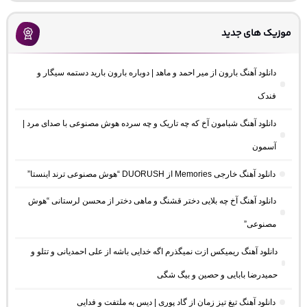
موزیک های جدید
دانلود آهنگ بارون از میر احمد و ماهد | دوباره بارون بارید دستمه سیگار و
فندک
دانلود آهنگ شبامون آخ که چه تاریک و چه سرده هوش مصنوعی با صدای مرد |
آسمون
دانلود آهنگ خارجی Memories از DUORUSH “هوش مصنوعی ترند اینستا”
دانلود آهنگ آخ چه بلایی دختر قشنگ و ماهی دختر از محسن لرستانی “هوش
مصنوعی”
دانلود آهنگ ریمیکس ازت نمیگذرم اگه خدایی باشه از علی احمدیانی و تتلو و
حمیدرضا بابایی و حصین و بیگ شگی
دانلود آهنگ تیغ تیز زمان از گاد پوری | دیس به ملتفت و فدایی