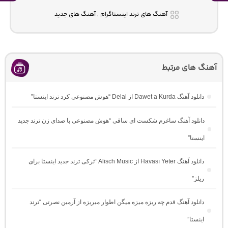
آهنگ های ترند اینستاگرام , آهنگ های جدید
آهنگ های مرتبط
دانلود آهنگ Dawet a Kurda از Delal “هوش مصنوعی کرد ترند اینستا”
دانلود آهنگ ساغرم شکست ای ساقی “هوش مصنوعی با صدای زن ترند جدید
اینستا”
دانلود آهنگ Havası Yeter از Alisch Music “ترکی ترند جدید اینستا برای
ریلز”
دانلود آهنگ ﻗﺪم ﭼﻪ رﻳﺰه ﻣﻴﺰه ﻣﻴﮕﻦ اﻃﻮار ﻣﻴﺮﻳﺰه از آرمین نصرتی “ترند
اینستا”