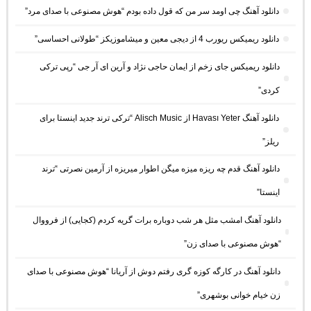
دانلود آهنگ چی اومد سر من که قول داده بودم “هوش مصنوعی با صدای مرد”
دانلود ریمیکس ریورب 4 از دیجی معین و میشاموزیکز “طولانی احساسی”
دانلود ریمیکس جای زخم از ایمان حاجی نژاد و آرین ای آر جی “رپی ترکی
کردی”
دانلود آهنگ Havası Yeter از Alisch Music “ترکی ترند جدید اینستا برای
ریلز”
دانلود آهنگ ﻗﺪم ﭼﻪ رﻳﺰه ﻣﻴﺰه ﻣﻴﮕﻦ اﻃﻮار ﻣﻴﺮﻳﺰه از آرمین نصرتی “ترند
اینستا”
دانلود آهنگ امشب مثل هر شب دوباره برات گریه کردم (کجایی) از فرووال
“هوش مصنوعی با صدای زن”
دانلود آهنگ در کارگه کوزه گری رفتم دوش از آریانا “هوش مصنوعی با صدای
زن خیام خوانی بوشهری”