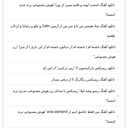
دانلود آهنگ اسمت اومد و قلبم نمیزد از نورا “هوش مصنوعی ترند جدید
اینستا”
دانلود آهنگ شاد همسر من تاج سر من از آرمین 2afm و تتلو و رضایا و اردلان
طعمه
دانلود آهنگ خسته ام ( خسته ام از دنیاتون خسته ام از این بازی ) از میرا “زن
هوش مصنوعی”
دانلود ریمیکس پارکینسون 3 “رپی ترکیبی” از اس اچ
دانلود آهنگ ریمیکس رنگارنگ 5 از دیجی ممتاز
دانلود آهنگ زینبو وشه لیلا “ریمیکس با صدای زن هوش مصنوعی بندری ترند
اینستا”
دانلود آهنگ من فقط عاشق اینم از aras arjmand “هوش مصنوعی ترند
اینستا”