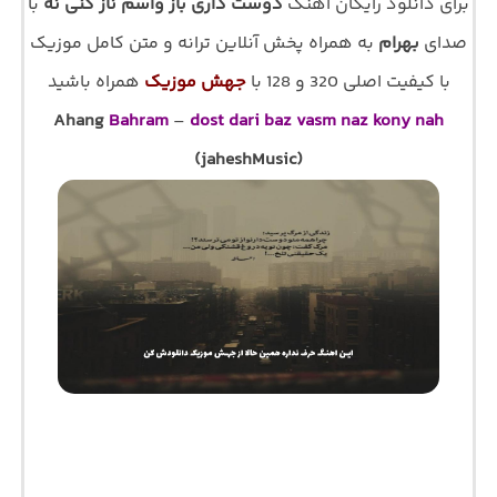
برای دانلود رایگان اهنگ
دوست داری باز واسم ناز کنی نه
با
صدای
بهرام
به همراه پخش آنلاین ترانه و متن کامل موزیک
با کیفیت اصلی 320 و 128 با
جهش موزیک
همراه باشید
Ahang
Bahram
–
dost dari baz vasm naz kony nah
(jaheshMusic)