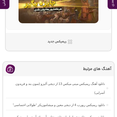
ریمیکس جدید
آهنگ های مرتبط
دانلود آهنگ ریمیکس مینی میکس 13 از دیجی آلیزو (سون بند و فریدون
آسرایی)
دانلود ریمیکس ریورب 4 از دیجی معین و میشاموزیکز “طولانی احساسی”
دانلود ریمیکس جای زخم از ایمان حاجی نژاد و آرین ای آر جی “رپی ترکی