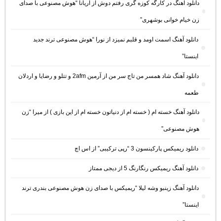
دانلود آهنگ در کارگه کوزه گری رفتم دوش از آریانا “هوش مصنوعی با صدای
زن خیام خوانی بوشهری”
دانلود آهنگ اسمت اومد و قلبم نمیزد از نورا “هوش مصنوعی ترند جدید
اینستا”
دانلود آهنگ شاد همسر من تاج سر من از آرمین 2afm و تتلو و رضایا و اردلان
طعمه
دانلود آهنگ خسته ام ( خسته ام از دنیاتون خسته ام از این بازی ) از میرا “زن
هوش مصنوعی”
دانلود ریمیکس پارکینسون 3 “رپی ترکیبی” از اس اچ
دانلود آهنگ ریمیکس رنگارنگ 5 از دیجی ممتاز
دانلود آهنگ زینبو وشه لیلا “ریمیکس با صدای زن هوش مصنوعی بندری ترند
اینستا”