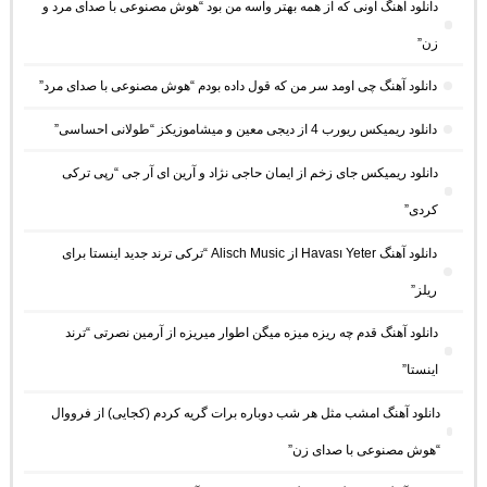
دانلود آهنگ اونی که از همه بهتر واسه من بود “هوش مصنوعی با صدای مرد و
زن”
دانلود آهنگ چی اومد سر من که قول داده بودم “هوش مصنوعی با صدای مرد”
دانلود ریمیکس ریورب 4 از دیجی معین و میشاموزیکز “طولانی احساسی”
دانلود ریمیکس جای زخم از ایمان حاجی نژاد و آرین ای آر جی “رپی ترکی
کردی”
دانلود آهنگ Havası Yeter از Alisch Music “ترکی ترند جدید اینستا برای
ریلز”
دانلود آهنگ ﻗﺪم ﭼﻪ رﻳﺰه ﻣﻴﺰه ﻣﻴﮕﻦ اﻃﻮار ﻣﻴﺮﻳﺰه از آرمین نصرتی “ترند
اینستا”
دانلود آهنگ امشب مثل هر شب دوباره برات گریه کردم (کجایی) از فرووال
“هوش مصنوعی با صدای زن”