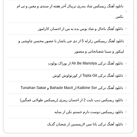
دانلود آهنگ ریمیکس شاد بندری تریبال آخر هفته از سندی و معین و تی ام
بکس
دانلود آهنگ باحال و شاد بوس بده به من از احسان کاراموز
دانلود آهنگ ریمیکس زلزله 5 از دی جی یاشار با حضور محسن چاوشی و
اپیکور و سینا شعبانخانی و منصور
دانلود آهنگ ترکی Ah Be Manolya از بوراک بولوت
دانلود آهنگ ترکی Topla Git از کورتولوش کوش
دانلود آهنگ ترکی Kalbine Sor از Bahadır Macit و Tunahan Sakar
دانلود ریمیکس دیپ نایت 2 از احسان رمزی (ریمیکس طولانی غمگین)
دانلود ریمیکس دوست دارم خستم نکن از سایه
دانلود آهنگ ترکی بانا سن لازیمسین از شعبان گدیک