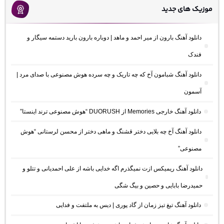
موزیک های جدید
دانلود آهنگ بارون از میر احمد و ماهد | دوباره بارون بارید دستمه سیگار و
فندک
دانلود آهنگ شبامون آخ که چه تاریک و چه سرده هوش مصنوعی با صدای مرد |
آسمون
دانلود آهنگ خارجی Memories از DUORUSH “هوش مصنوعی ترند اینستا”
دانلود آهنگ آخ چه بلایی دختر قشنگ و ماهی دختر از محسن لرستانی “هوش
مصنوعی”
دانلود آهنگ ریمیکس ازت نمیگذرم اگه خدایی باشه از علی احمدیانی و تتلو و
حمیدرضا بابایی و حصین و بیگ شگی
دانلود آهنگ تیغ تیز زمان از گاد پوری | دیس به ملتفت و فدایی