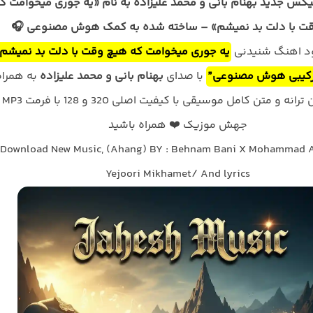
یکس جدید بهنام بانی و محمد علیزاده به نام «یه جوری میخوامت ک
ت با دلت بد نمیشم» – ساخته شده به کمک هوش مصنوعی 🎧
لود اهنگ شنیدنی
یه جوری میخوامت که هیچ وقت با دلت بد نمیشم
کیبی هوش مصنوعی”
با صدای
بهنام بانی و محمد علیزاده
به همراه
پخش آنلاین ترا
جهش موزیک ❤️ همراه باشید
Download New Music, (Ahang) BY : Behnam Bani X Mohammad A
Yejoori Mikhamet/ And lyrics