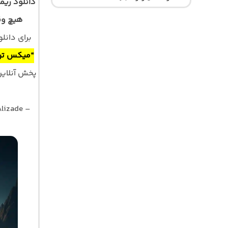
دانلود ریم
هیچ وق
برای دان
“میکس تر
lizade –