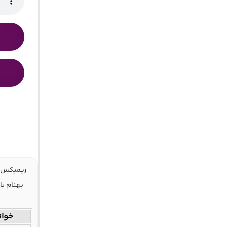
ریمیکس «
خوان