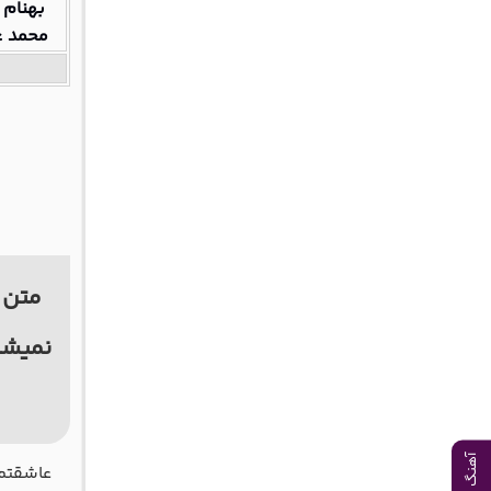
بهنام 
محمد ع
متن 
نمیشم
آهنگ بعدی
ﻋﺎﺷﻘﺘﻢ 