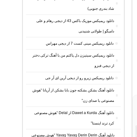
شاد بندری جنوبی)
دانلود ریمیکس موزیک باکس 43 از دیجی رهام و علی
دامیگو | طولانی شنیدنی
دانلود ریمیکس مینی کست 7 از دیجی مهراس
دانلود ریمیکس سیتیزن دل پاکتم من با آهنگ ترکی دختر
از دیجی فنزو
دانلود ریمیکس زیرو رو از دیجی آرین ای آر جی
دانلود آهنگ بشکن بشکنه جون بابا بشکن از آریانا “هوش
مصنوعی با صدای زن”
دانلود آهنگ Dawet a Kurda از Delal “هوش مصنوعی
کرد ترند اینستا”
دانلود آهنگ Yavaş Yavaş Derin Derin “هوش مصنوعی