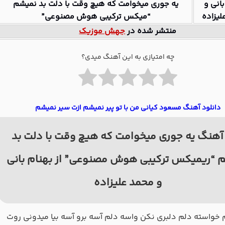
بانی و
یه جوری میخوامت که هیچ وقت با دلت بد نمیشم
لیزاده
“میکس ترکیبی هوش مصنوعی”
منتشر شده در
جهش موزیک
چه امتیازی به این آهنگ میدی؟
دانلود آهنگ مسعود کیانی من با تو پیر نمیشم ازت سیر نمیشم
آهنگ یه جوری میخوامت که هیچ وقت با دلت بد
 “ریمیکس ترکیبی هوش مصنوعی” از بهنام بانی
و محمد علیزاده
ﺧﻮاﺳﺘﻪ دﻟﻢ دﻟﺒﺮی ﻧﻜﻦ واﺳﻪ دﻟﻢ آﺳﻪ ﺑﺮو آﺳﻪ ﺑﻴﺎ ﻣﻴﺪوﻧﻰ روت