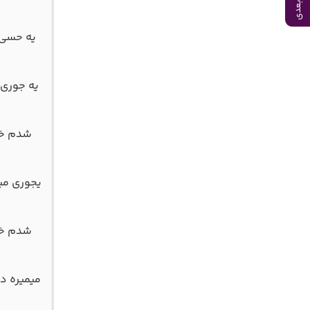
ﻳﻪ ﺣﺴﻰ 
ﻳﻪ ﺟﻮری 
ﺷﺪم ﺧﺮا
ﻳﺠﻮری ﻣﻴ
ﺷﺪم ﺧﺮا
ﻣﻴﻤﻴﺮه د