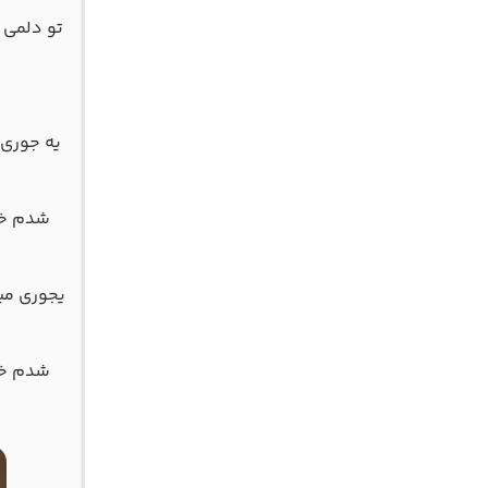
ﺗﻮ دﻟﻤﻰ 
ﻳﻪ ﺟﻮری 
ﺷﺪم ﺧﺮا
ﻳﺠﻮری ﻣﻴ
ﺷﺪم ﺧﺮا