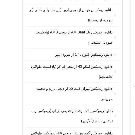
دانلود ریمکیس هوس از دیجی آرین (این خیابونای خالی (بر
نیومدم از پست))
دانلود ریمیکس AM Beat 16 از دیجی AMB (پادکست
طولانی شنیدنی)
دانلود ریمیکس فیوژن 17 از لیروی بیتز
دانلود ریمیکس امکو 43 از دیجی ام کو (پادکست طولانی
عاشقانه)
دانلود ریمیکس تهران فیت 55 از دیجی باربد و محمد
موریانی
دانلود ریمیکس یادت رفت از قدیمی ای آی (ریمیکس رپ
ترکیبی با آهنک کُردی)
دانلود ریمیکس گمبرون 6 از دیجی 4A (ریمیکس طولانی