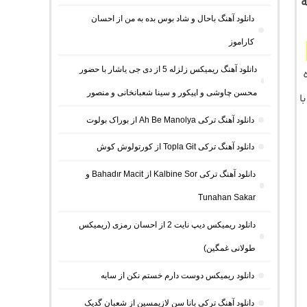
ه
دانلود آهنگ باحال و شاد بوس بده به من از احسان
کاراموز
دانلود آهنگ ریمیکس زلزله 5 از دی جی یاشار با حضور
محسن چاوشی و اپیکور و سینا شعبانخانی و منصور
نه و متن کامل موسیقی با کیفیت اصلی 320 و 128 با فرمت MP3 با
دانلود آهنگ ترکی Ah Be Manolya از بوراک بولوت
دانلود آهنگ ترکی Topla Git از کورتولوش کوش
دانلود آهنگ ترکی Kalbine Sor از Bahadır Macit و
Tunahan Sakar
دانلود ریمیکس دیپ نایت 2 از احسان رمزی (ریمیکس
طولانی غمگین)
دانلود ریمیکس دوست دارم خستم نکن از سایه
دانلود آهنگ ترکی بانا سن لازیمسین از شعبان گدیک