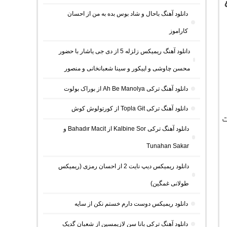
دانلود آهنگ باحال و شاد بوس بده به من از احسان
کاراموز
دانلود آهنگ ریمیکس زلزله 5 از دی جی یاشار با حضور
محسن چاوشی و اپیکور و سینا شعبانخانی و منصور
دانلود آهنگ ترکی Ah Be Manolya از بوراک بولوت
دانلود آهنگ ترکی Topla Git از کورتولوش کوش
ت
دانلود آهنگ ترکی Kalbine Sor از Bahadır Macit و
Tunahan Sakar
دانلود ریمیکس دیپ نایت 2 از احسان رمزی (ریمیکس
طولانی غمگین)
دانلود ریمیکس دوست دارم خستم نکن از سایه
دانلود آهنگ ترکی بانا سن لازیمسین از شعبان گدیک