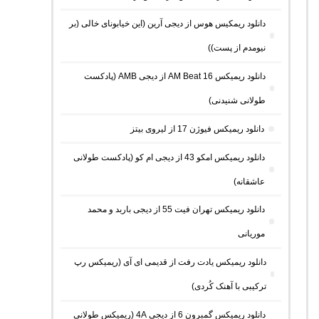
دانلود ریمکیس هوس از دیجی آرین (این خیابونای خالی (بر
نیومدم از پست))
دانلود ریمیکس AM Beat 16 از دیجی AMB (پادکست
طولانی شنیدنی)
دانلود ریمیکس فیوژن 17 از لیروی بیتز
دانلود ریمیکس امکو 43 از دیجی ام کو (پادکست طولانی
عاشقانه)
دانلود ریمیکس تهران فیت 55 از دیجی باربد و محمد
موریانی
دانلود ریمیکس یادت رفت از قدیمی ای آی (ریمیکس رپ
ترکیبی با آهنک کُردی)
دانلود ریمیکس گمبرون 6 از دیجی 4A (ریمیکس طولانی