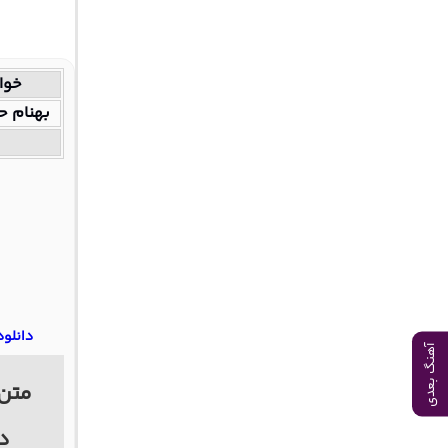
خوا
بهنام ح
دانلود
آهنگ بعدی
متن 
دب