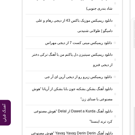
شاد بندری جنوبی)
دانلود ریمیکس موزیک باکس 43 از دیجی رهام و علی
دامیگو | طولانی شنیدنی
دانلود ریمیکس مینی کست 7 از دیجی مهراس
دانلود ریمیکس سیتیزن دل پاکتم من با آهنگ ترکی دختر
از دیجی فنزو
دانلود ریمیکس زیرو رو از دیجی آرین ای آر جی
دانلود آهنگ بشکن بشکنه جون بابا بشکن از آریانا “هوش
مصنوعی با صدای زن”
آهنگ قبلی
دانلود آهنگ Dawet a Kurda از Delal “هوش مصنوعی
کرد ترند اینستا”
دانلود آهنگ Yavaş Yavaş Derin Derin “هوش مصنوعی