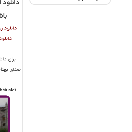
دانلود 
باش
دانلود ر
دانلود
برای دان
صدای
بهنا
hMusic)