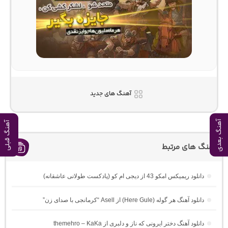
آهنگ های جدید
آهنگ بعدی
آهنگ قبلی
آهنگ های مرتبط
دانلود ریمیکس امکو 43 از دیجی ام کو (پادکست طولانی عاشقانه)
دانلود آهنگ هر گوله (Here Gule) از Asell “کرمانجی با صدای زن”
دانلود آهنگ دختر ایرونی که ناز و دلبری از themehro – KaKa