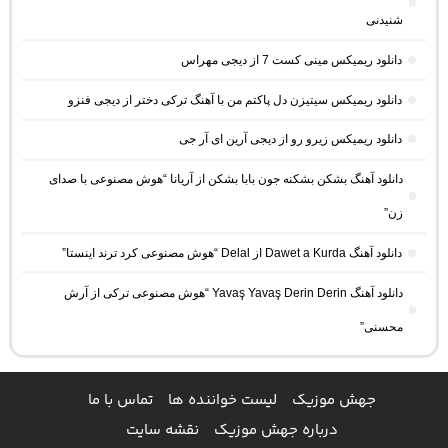
شنیدنی
دانلود ریمیکس مینی کست 7 از دیجی مهراس
دانلود ریمیکس سیتیزن دل پاکتم من با آهنگ ترکی دختر از دیجی فنزو
دانلود ریمیکس زیرو رو از دیجی آرین ای آر جی
دانلود آهنگ بشکن بشکنه جون بابا بشکن از آریانا “هوش مصنوعی با صدای
زن”
دانلود آهنگ Dawet a Kurda از Delal “هوش مصنوعی کرد ترند اینستا”
دانلود آهنگ Yavaş Yavaş Derin Derin “هوش مصنوعی ترکی از آرش
محسنی”
جهش موزیک
لیست خواننده ها
تماس با ما
درباره جهش موزیک
نقشه سایت