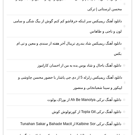
محسن لرستانی | ترکی
دانلود آهنگ ریمیکس سر اینکه حرفاشو کم کنم گوش از بیگ شگی و سامی
لون و ناجی و طاهاس
دانلود آهنگ ریمیکس شاد بندری تریبال آخر هفته از سندی و معین و تی ام
بکس
دانلود آهنگ باحال و شاد بوس بده به من از احسان کاراموز
دانلود آهنگ ریمیکس زلزله 5 از دی جی یاشار با حضور محسن چاوشی و
اپیکور و سینا شعبانخانی و منصور
دانلود آهنگ ترکی Ah Be Manolya از بوراک بولوت
دانلود آهنگ ترکی Topla Git از کورتولوش کوش
دانلود آهنگ ترکی Kalbine Sor از Bahadır Macit و Tunahan Sakar