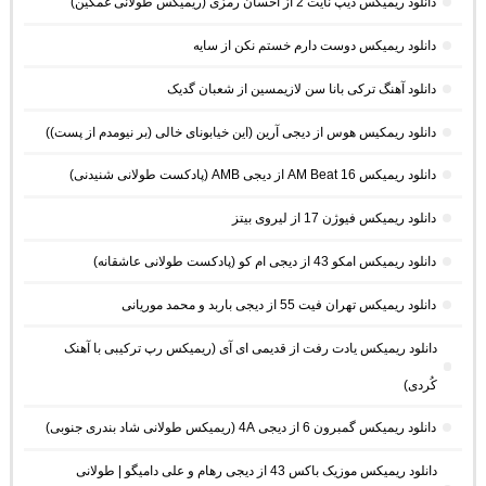
دانلود ریمیکس دیپ نایت 2 از احسان رمزی (ریمیکس طولانی غمگین)
دانلود ریمیکس دوست دارم خستم نکن از سایه
دانلود آهنگ ترکی بانا سن لازیمسین از شعبان گدیک
دانلود ریمکیس هوس از دیجی آرین (این خیابونای خالی (بر نیومدم از پست))
دانلود ریمیکس AM Beat 16 از دیجی AMB (پادکست طولانی شنیدنی)
دانلود ریمیکس فیوژن 17 از لیروی بیتز
دانلود ریمیکس امکو 43 از دیجی ام کو (پادکست طولانی عاشقانه)
دانلود ریمیکس تهران فیت 55 از دیجی باربد و محمد موریانی
دانلود ریمیکس یادت رفت از قدیمی ای آی (ریمیکس رپ ترکیبی با آهنک
کُردی)
دانلود ریمیکس گمبرون 6 از دیجی 4A (ریمیکس طولانی شاد بندری جنوبی)
دانلود ریمیکس موزیک باکس 43 از دیجی رهام و علی دامیگو | طولانی