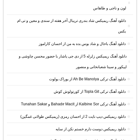
لون و ناجی و طاهاس
دانلود آهنگ ریمیکس شاد بندری تریبال آخر هفته از سندی و معین و تی ام
بکس
دانلود آهنگ باحال و شاد بوس بده به من از احسان کاراموز
دانلود آهنگ ریمیکس زلزله 5 از دی جی یاشار با حضور محسن چاوشی و
اپیکور و سینا شعبانخانی و منصور
دانلود آهنگ ترکی Ah Be Manolya از بوراک بولوت
دانلود آهنگ ترکی Topla Git از کورتولوش کوش
دانلود آهنگ ترکی Kalbine Sor از Bahadır Macit و Tunahan Sakar
دانلود ریمیکس دیپ نایت 2 از احسان رمزی (ریمیکس طولانی غمگین)
دانلود ریمیکس دوست دارم خستم نکن از سایه