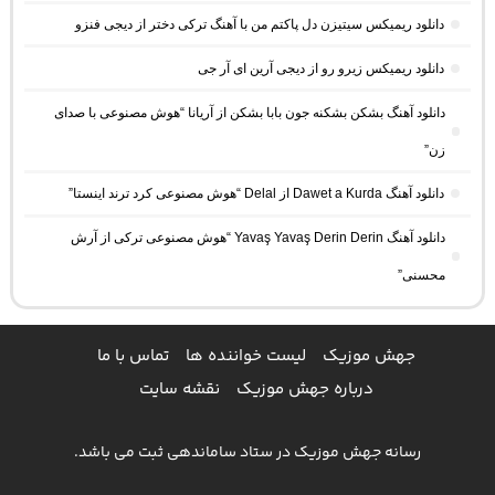
دانلود ریمیکس سیتیزن دل پاکتم من با آهنگ ترکی دختر از دیجی فنزو
دانلود ریمیکس زیرو رو از دیجی آرین ای آر جی
دانلود آهنگ بشکن بشکنه جون بابا بشکن از آریانا “هوش مصنوعی با صدای
زن”
دانلود آهنگ Dawet a Kurda از Delal “هوش مصنوعی کرد ترند اینستا”
دانلود آهنگ Yavaş Yavaş Derin Derin “هوش مصنوعی ترکی از آرش
محسنی”
جهش موزیک
لیست خواننده ها
تماس با ما
درباره جهش موزیک
نقشه سایت
رسانه جهش موزیک در ستاد ساماندهی ثبت می باشد.