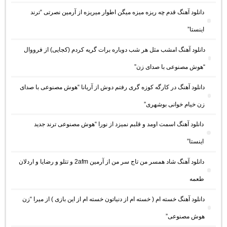
دانلود آهنگ ﻗﺪم ﭼﻪ رﻳﺰه ﻣﻴﺰه ﻣﻴﮕﻦ اﻃﻮار ﻣﻴﺮﻳﺰه از آرمین نصرتی “ترند
اینستا”
دانلود آهنگ امشب مثل هر شب دوباره برات گریه کردم (کجایی) از فرووال
“هوش مصنوعی با صدای زن”
دانلود آهنگ در کارگه کوزه گری رفتم دوش از آریانا “هوش مصنوعی با صدای
زن خیام خوانی بوشهری”
دانلود آهنگ اسمت اومد و قلبم نمیزد از نورا “هوش مصنوعی ترند جدید
اینستا”
دانلود آهنگ شاد همسر من تاج سر من از آرمین 2afm و تتلو و رضایا و اردلان
طعمه
دانلود آهنگ خسته ام ( خسته ام از دنیاتون خسته ام از این بازی ) از میرا “زن
هوش مصنوعی”