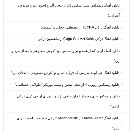
دانلود آهنگ ریمیکس مینی میکس 13 از دیجی آلیزو (سون بند و فریدون
آسرایی)
دانلود آهنگ ترکی TEYRA از مصطفی ججلی و آسمیناتا
دانلود آهنگ ترکی Çoğu Gitti Azı Kaldı از ماهسون ترکی
دانلود آهنگ اونی که از همه بهتر واسه من بود “هوش مصنوعی با صدای مرد و
زن”
دانلود آهنگ چی اومد سر من که قول داده بودم “هوش مصنوعی با صدای مرد”
دانلود ریمیکس ریورب 4 از دیجی معین و میشاموزیکز “طولانی احساسی”
دانلود ریمیکس جای زخم از ایمان حاجی نژاد و آرین ای آر جی “رپی ترکی
کردی”
دانلود آهنگ Havası Yeter از Alisch Music “ترکی ترند جدید اینستا برای
ریلز”