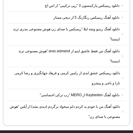
دانلود ریمیکس پارکینسون 3 “رپی ترکیبی” از اس اچ
دانلود آهنگ ریمیکس رنگارنگ 5 از دیجی ممتاز
دانلود آهنگ زینبو وشه لیلا “ریمیکس با صدای زن هوش مصنوعی بندری ترند
اینستا”
دانلود آهنگ من فقط عاشق اینم از aras arjmand “هوش مصنوعی ترند
اینستا”
دانلود ریمیکس عشق ابدی از رامین کرمی و فرهاد جهانگیری و رضا کرمی
تارا و ناجی و پیشرو
دانلود آهنگ Kaybeden از MERO “رپ ترکی احساسی”
دانلود آهنگ من با خودم بد کردم دلم میخواد برگردم (دیدی نشد) از آیلین “هوش
مصنوعی با صدای زن”