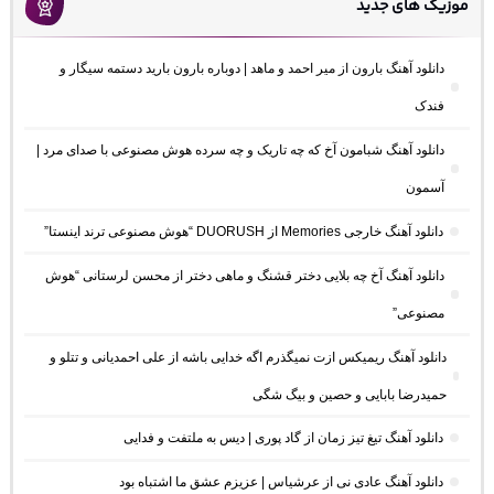
موزیک های جدید
دانلود آهنگ بارون از میر احمد و ماهد | دوباره بارون بارید دستمه سیگار و
فندک
دانلود آهنگ شبامون آخ که چه تاریک و چه سرده هوش مصنوعی با صدای مرد |
آسمون
دانلود آهنگ خارجی Memories از DUORUSH “هوش مصنوعی ترند اینستا”
دانلود آهنگ آخ چه بلایی دختر قشنگ و ماهی دختر از محسن لرستانی “هوش
مصنوعی”
دانلود آهنگ ریمیکس ازت نمیگذرم اگه خدایی باشه از علی احمدیانی و تتلو و
حمیدرضا بابایی و حصین و بیگ شگی
دانلود آهنگ تیغ تیز زمان از گاد پوری | دیس به ملتفت و فدایی
دانلود آهنگ عادی نی از عرشیاس | عزیزم عشق ما اشتباه بود