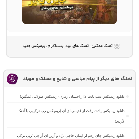
آهنگ غمگین , آهنگ های ترند اینستاگرام , ریمیکس جدید
اهنگ های دیگر از پیام عباسی و شایع و مسلک و مهیاد
دانلود ریمیکس دیپ نایت 2 از احسان رمزی (ریمیکس طولانی غمگین)
دانلود ریمیکس یادت رفت از قدیمی ای آی (ریمیکس رپ ترکیبی با آهنک
کُردی)
دانلود ریمیکس جای زخم از ایمان حاجی نژاد و آرین ای آر جی “رپی ترکی