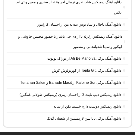
دانلود آهنگ ریمیکس شاد بندری تریبال آخر هفته از سندی و معین و تی ام
بکس
دانلود آهنگ باحال و شاد بوس بده به من از احسان کاراموز
دانلود آهنگ ریمیکس زلزله 5 از دی جی یاشار با حضور محسن چاوشی و
اپیکور و سینا شعبانخانی و منصور
دانلود آهنگ ترکی Ah Be Manolya از بوراک بولوت
دانلود آهنگ ترکی Topla Git از کورتولوش کوش
دانلود آهنگ ترکی Kalbine Sor از Bahadır Macit و Tunahan Sakar
دانلود ریمیکس دیپ نایت 2 از احسان رمزی (ریمیکس طولانی غمگین)
دانلود ریمیکس دوست دارم خستم نکن از سایه
دانلود آهنگ ترکی بانا سن لازیمسین از شعبان گدیک