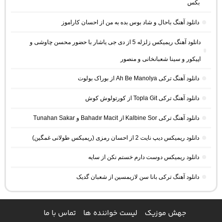
بکس
دانلود آهنگ باحال و شاد بوس بده به من از احسان کاراموز
دانلود آهنگ ریمیکس زلزله 5 از دی جی یاشار با حضور محسن چاوشی و
اپیکور و سینا شعبانخانی و منصور
دانلود آهنگ ترکی Ah Be Manolya از بوراک بولوت
دانلود آهنگ ترکی Topla Git از کورتولوش کوش
دانلود آهنگ ترکی Kalbine Sor از Bahadır Macit و Tunahan Sakar
دانلود ریمیکس دیپ نایت 2 از احسان رمزی (ریمیکس طولانی غمگین)
دانلود ریمیکس دوست دارم خستم نکن از سایه
دانلود آهنگ ترکی بانا سن لازیمسین از شعبان گدیک
جهش موزیک
لیست خواننده ها
تماس با ما