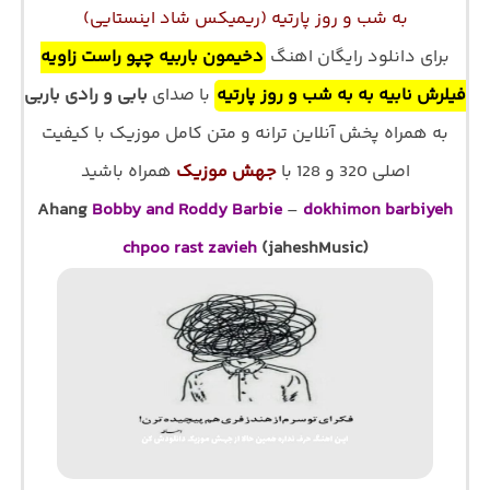
به شب و روز پارتیه (ریمیکس شاد اینستایی)
برای دانلود رایگان اهنگ
دخیمون باربیه چپو راست زاویه
فیلرش نابیه به به شب و روز پارتیه
با صدای
بابی و رادی باربی
به همراه پخش آنلاین ترانه و متن کامل موزیک با کیفیت
اصلی 320 و 128 با
جهش موزیک
همراه باشید
Ahang
Bobby and Roddy Barbie
–
dokhimon barbiyeh
chpoo rast zavieh
(jaheshMusic)