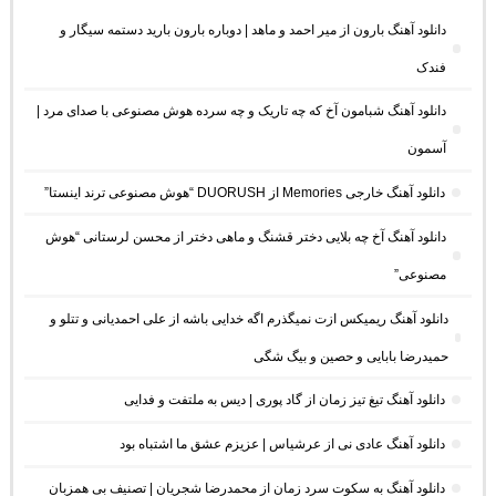
دانلود آهنگ بارون از میر احمد و ماهد | دوباره بارون بارید دستمه سیگار و
فندک
دانلود آهنگ شبامون آخ که چه تاریک و چه سرده هوش مصنوعی با صدای مرد |
آسمون
دانلود آهنگ خارجی Memories از DUORUSH “هوش مصنوعی ترند اینستا”
دانلود آهنگ آخ چه بلایی دختر قشنگ و ماهی دختر از محسن لرستانی “هوش
مصنوعی”
دانلود آهنگ ریمیکس ازت نمیگذرم اگه خدایی باشه از علی احمدیانی و تتلو و
حمیدرضا بابایی و حصین و بیگ شگی
دانلود آهنگ تیغ تیز زمان از گاد پوری | دیس به ملتفت و فدایی
دانلود آهنگ عادی نی از عرشیاس | عزیزم عشق ما اشتباه بود
دانلود آهنگ به سکوت سرد زمان از محمدرضا شجریان | تصنیف بی همزبان