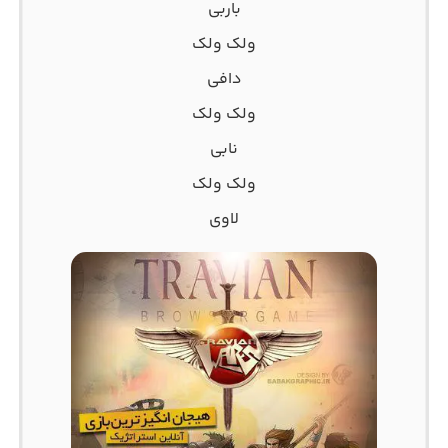
باربی
ولک ولک
دافی
ولک ولک
نابی
ولک ولک
لاوی