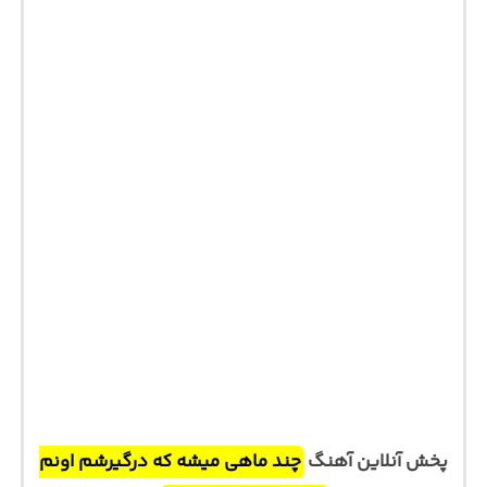
پخش آنلاین آهنگ
چند ماهی میشه که درگیرشم اونم