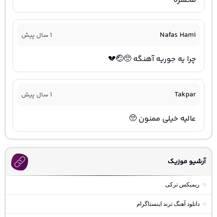
محشره
Nafas Hami
1 سال پیش
چرا یه جوریه آهنگه 🥺🤕💔
Takpar
1 سال پیش
عالیه خیلی ممنون 🥺
آرشیو موزیک
ریمیکس ترکی
دانلود آهنگ ترند اینستاگرام