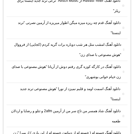
دانلود آهنگ Havası Yeter از Alisch Music “ترکی ترند جدید اینستا برای
ریلز”
دانلود آهنگ ﻗﺪم ﭼﻪ رﻳﺰه ﻣﻴﺰه ﻣﻴﮕﻦ اﻃﻮار ﻣﻴﺮﻳﺰه از آرمین نصرتی “ترند
اینستا”
دانلود آهنگ امشب مثل هر شب دوباره برات گریه کردم (کجایی) از فرووال
“هوش مصنوعی با صدای زن”
دانلود آهنگ در کارگه کوزه گری رفتم دوش از آریانا “هوش مصنوعی با صدای
زن خیام خوانی بوشهری”
دانلود آهنگ اسمت اومد و قلبم نمیزد از نورا “هوش مصنوعی ترند جدید
اینستا”
دانلود آهنگ شاد همسر من تاج سر من از آرمین 2afm و تتلو و رضایا و اردلان
طعمه
دانلود آهنگ خسته ام ( خسته ام از دنیاتون خسته ام از این بازی ) از میرا “زن