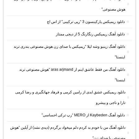
هوش مصنوعی”
دانلود ریمیکس پارکینسون 3 “رپی ترکیبی” از اس اچ
دانلود آهنگ ریمیکس رنگارنگ 5 از دیجی ممتاز
دانلود آهنگ زینبو وشه لیلا “ریمیکس با صدای زن هوش مصنوعی بندری ترند
اینستا”
دانلود آهنگ من فقط عاشق اینم از aras arjmand “هوش مصنوعی ترند
اینستا”
دانلود ریمیکس عشق ابدی از رامین کرمی و فرهاد جهانگیری و رضا کرمی
تارا و ناجی و پیشرو
دانلود آهنگ Kaybeden از MERO “رپ ترکی احساسی”
دانلود آهنگ من با خودم بد کردم دلم میخواد برگردم (دیدی نشد) از آیلین “هوش
مصنوعی با صدای زن”