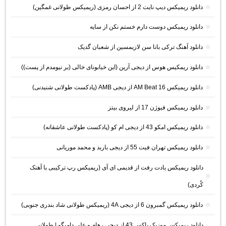
دانلود ریمیکس دیپ نایت 2 از احسان رمزی (ریمیکس طولانی غمگین)
دانلود ریمیکس دوست دارم خستم نکن از سایه
دانلود آهنگ ترکی بانا سن لازیمسین از شعبان گدیک
دانلود ریمکیس هوس از دیجی آرین (این خیابونای خالی (بر نیومدم از پست))
دانلود ریمیکس AM Beat 16 از دیجی AMB (پادکست طولانی شنیدنی)
دانلود ریمیکس فیوژن 17 از لیروی بیتز
دانلود ریمیکس امکو 43 از دیجی ام کو (پادکست طولانی عاشقانه)
دانلود ریمیکس تهران فیت 55 از دیجی باربد و محمد موریانی
دانلود ریمیکس یادت رفت از قدیمی ای آی (ریمیکس رپ ترکیبی با آهنک
کُردی)
دانلود ریمیکس گمبرون 6 از دیجی 4A (ریمیکس طولانی شاد بندری جنوبی)
دانلود ریمیکس موزیک باکس 43 از دیجی رهام و علی دامیگو | طولانی