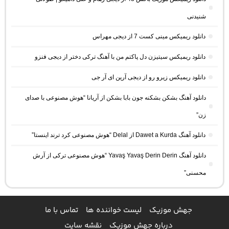
شنیدنی
دانلود ریمیکس مینی کست 7 از دیجی مهراس
دانلود ریمیکس سیتیزن دل پاکتم من با آهنگ ترکی دختر از دیجی فنزو
دانلود ریمیکس زیرو رو از دیجی آرین ای آر جی
دانلود آهنگ بشکن بشکنه جون بابا بشکن از آریانا “هوش مصنوعی با صدای
زن”
دانلود آهنگ Dawet a Kurda از Delal “هوش مصنوعی کرد ترند اینستا”
دانلود آهنگ Yavaş Yavaş Derin Derin “هوش مصنوعی ترکی از آرش
محسنی”
جهش موزیک
لیست خواننده ها
تماس با ما
درباره جهش موزیک
نقشه سایت