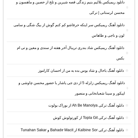
دانلود ریمیکس بلالیم بنیم زندگی قصه شیرین و تلخ از حصین و ماهسون و
محسن لرستانی | ترکی
دانلود آهنگ ریمیکس سر اینکه حرفاشو کم کنم گوش از بیگ شگی و سامی
لون و ناجی و طاهاس
دانلود آهنگ ریمیکس شاد بندری تریبال آخر هفته از سندی و معین و تی ام
بکس
دانلود آهنگ باحال و شاد بوس بده به من از احسان کاراموز
دانلود آهنگ ریمیکس زلزله 5 از دی جی یاشار با حضور محسن چاوشی و
اپیکور و سینا شعبانخانی و منصور
دانلود آهنگ ترکی Ah Be Manolya از بوراک بولوت
دانلود آهنگ ترکی Topla Git از کورتولوش کوش
دانلود آهنگ ترکی Kalbine Sor از Bahadır Macit و Tunahan Sakar