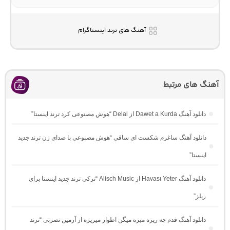
آهنگ های ترند اینستاگرام
آهنگ های مرتبط
دانلود آهنگ Dawet a Kurda از Delal “هوش مصنوعی کرد ترند اینستا”
دانلود آهنگ ساغرم شکست ای ساقی “هوش مصنوعی با صدای زن ترند جدید
اینستا”
دانلود آهنگ Havası Yeter از Alisch Music “ترکی ترند جدید اینستا برای
ریلز”
دانلود آهنگ ﻗﺪم ﭼﻪ رﻳﺰه ﻣﻴﺰه ﻣﻴﮕﻦ اﻃﻮار ﻣﻴﺮﻳﺰه از آرمین نصرتی “ترند