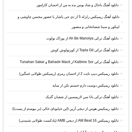
دانلود آهنگ باحال و شاد بوس بده به من از احسان کاراموز
دانلود آهنگ ریمیکس زلزله 5 از دی جی یاشار با حضور محسن چاوشی و
اپیکور و سینا شعبانخانی و منصور
دانلود آهنگ ترکی Ah Be Manolya از بوراک بولوت
دانلود آهنگ ترکی Topla Git از کورتولوش کوش
دانلود آهنگ ترکی Kalbine Sor از Bahadır Macit و Tunahan Sakar
دانلود ریمیکس دیپ نایت 2 از احسان رمزی (ریمیکس طولانی غمگین)
دانلود ریمیکس دوست دارم خستم نکن از سایه
دانلود آهنگ ترکی بانا سن لازیمسین از شعبان گدیک
دانلود ریمکیس هوس از دیجی آرین (این خیابونای خالی (بر نیومدم از پست))
دانلود ریمیکس AM Beat 16 از دیجی AMB (پادکست طولانی شنیدنی)