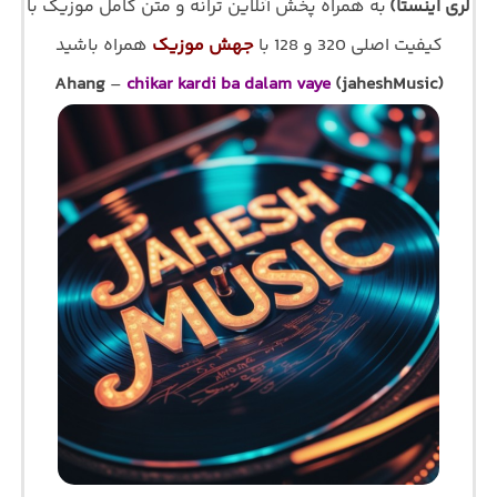
لری اینستا)
به همراه پخش آنلاین ترانه و متن کامل موزیک با
کیفیت اصلی 320 و 128 با
جهش موزیک
همراه باشید
Ahang
–
chikar kardi ba dalam vaye
(jaheshMusic)