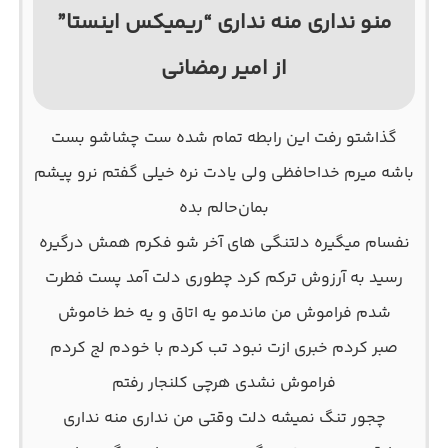
منو نداری منه نداری “ریمیکس اینستا”
از امیر رمضانی
ﮔﺬاﺷﺘﻮ رﻓﺖ اﻳﻦ راﺑﻄﻪ ﺗﻤﺎم ﺷﺪه ﺳﺖ ﭼﺸﺎﺷﻮ ﺑﺴﺖ
ﺑﺎﺷﻪ ﻣﻴﺮم ﺧﺪاﺣﺎﻓﻈﻰ وﻟﻰ ﻳﺎدت ﻧﺮه ﺧﻴﻠﻰ ﮔﻔﺘﻢ ﻧﺮو ﭘﻴﺸﻢ
ﺑﻤﺎنﺣﺎﻟﻢ ﺑﺪه
ﻧﻔﺴﺎم ﻣﻴﮕﻴﺮه دﻟﺘﻨﮕﻰ ﻫﺎی آﺧﺮ ﺷﻮ ﻓﻜﺮم ﻫﻤﺶ درﮔﻴﺮه
رﺳﻴﺪ ﺑﻪ آرزوش ﺗﺮﻛﻢ ﻛﺮد ﭼﻄﻮری دﻟﺖ آﻣﺪ ﭘﺴﺖ ﻓﻄﺮت
ﺷﺪم ﻓﺮاﻣﻮش ﻣﻦ ﻣﺎﻧﺪﻣﻮ ﻳﻪ اﺗﺎق و ﻳﻪ ﺧﻄ ﺧﺎﻣﻮش
ﺻﺒﺮ ﻛﺮدم ﺧﺒﺮی ازت ﻧﺒﻮد ﺗﺐ ﻛﺮدم ﺑﺎ ﺧﻮدم ﻟﺞ ﻛﺮدم
ﻓﺮاﻣﻮش ﻧﺸﺪی ﻫﺮﭼﻰ ﻛﻠﻨﺠﺎر رﻓﺘﻢ
ﭼﺠﻮر ﺗﻨﮓ ﻧﻤﻴﺸﻪ دﻟﺖ وﻗﺘﻰ ﻣﻦ ﻧﺪاری ﻣﻨﻪ ﻧﺪاری