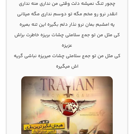
ﭼﺠﻮر ﺗﻨﮓ ﻧﻤﻴﺸﻪ دﻟﺖ وﻗﺘﻰ ﻣﻦ ﻧﺪاری ﻣﻨﻪ ﻧﺪاری
اﻧﻘﺪر ﻧﺮو رو ﻣﺨﻢ ﻣﮕﻪ ﺗﻮ دوﺳﻢ ﻧﺪاری ﻣﮕﻪ ﻣﻴﺘﺎﻧﻰ
ﻳﻪ اﻣﺸﺒﻢ ﺑﻤﺎن ﻧﺮو ﻧﺬار دﻟﻢ ﺑﮕﻴﺮه اﻳﻦ ﺗﻨﻪ ﺑﻤﻴﺮه
ﻛﻰ ﻣﺜﻞ ﻣﻦ ﺗﻮ ﺟﻤع ﺳﻠﺎﻣﺘﻰ ﭼﺸﺎت ﺑﺮﻳﺰه ﺧﺎﻃﺮت ﺑﺮاش
ﻋﺰﻳﺰه
ﻛﻰ ﻣﺜﻞ ﻣﻦ ﺗﻮ ﺟﻤع ﺳﻠﺎﻣﺘﻰ ﭼﺸﺎت ﻣﻴﺮﻳﺰه ﻧﺒﺎﺷﻰ ﮔﺮﻳﻪ
اش ﻣﻴﮕﻴﺮه