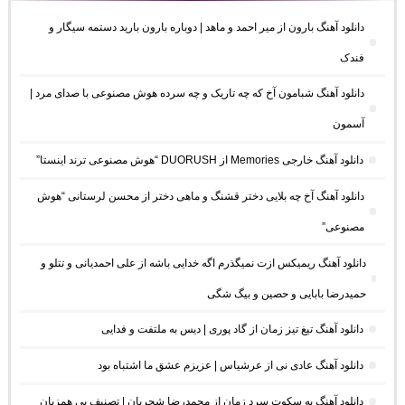
دانلود آهنگ بارون از میر احمد و ماهد | دوباره بارون بارید دستمه سیگار و
فندک
دانلود آهنگ شبامون آخ که چه تاریک و چه سرده هوش مصنوعی با صدای مرد |
آسمون
دانلود آهنگ خارجی Memories از DUORUSH “هوش مصنوعی ترند اینستا”
دانلود آهنگ آخ چه بلایی دختر قشنگ و ماهی دختر از محسن لرستانی “هوش
مصنوعی”
دانلود آهنگ ریمیکس ازت نمیگذرم اگه خدایی باشه از علی احمدیانی و تتلو و
حمیدرضا بابایی و حصین و بیگ شگی
دانلود آهنگ تیغ تیز زمان از گاد پوری | دیس به ملتفت و فدایی
دانلود آهنگ عادی نی از عرشیاس | عزیزم عشق ما اشتباه بود
دانلود آهنگ به سکوت سرد زمان از محمدرضا شجریان | تصنیف بی همزبان