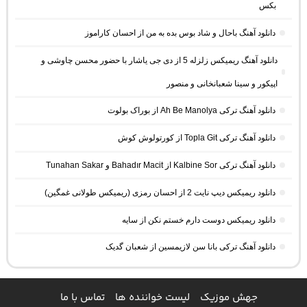
بکس
دانلود آهنگ باحال و شاد بوس بده به من از احسان کاراموز
دانلود آهنگ ریمیکس زلزله 5 از دی جی یاشار با حضور محسن چاوشی و
اپیکور و سینا شعبانخانی و منصور
دانلود آهنگ ترکی Ah Be Manolya از بوراک بولوت
دانلود آهنگ ترکی Topla Git از کورتولوش کوش
دانلود آهنگ ترکی Kalbine Sor از Bahadır Macit و Tunahan Sakar
دانلود ریمیکس دیپ نایت 2 از احسان رمزی (ریمیکس طولانی غمگین)
دانلود ریمیکس دوست دارم خستم نکن از سایه
دانلود آهنگ ترکی بانا سن لازیمسین از شعبان گدیک
جهش موزیک
لیست خواننده ها
تماس با ما