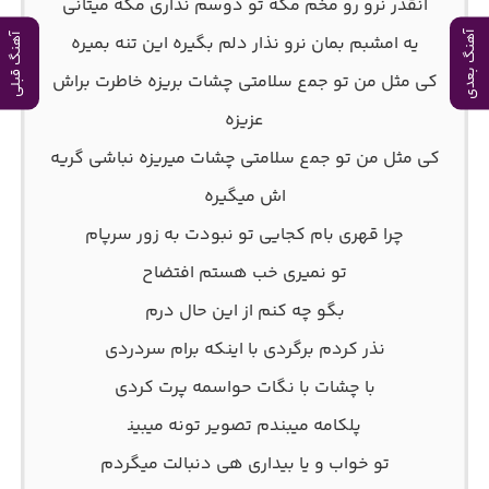
اﻧﻘﺪر ﻧﺮو رو ﻣﺨﻢ ﻣﮕﻪ ﺗﻮ دوﺳﻢ ﻧﺪاری ﻣﮕﻪ ﻣﻴﺘﺎﻧﻰ
آهنگ بعدی
ﻳﻪ اﻣﺸﺒﻢ ﺑﻤﺎن ﻧﺮو ﻧﺬار دﻟﻢ ﺑﮕﻴﺮه اﻳﻦ ﺗﻨﻪ ﺑﻤﻴﺮه
آهنگ قبلی
ﻛﻰ ﻣﺜﻞ ﻣﻦ ﺗﻮ ﺟﻤع ﺳﻠﺎﻣﺘﻰ ﭼﺸﺎت ﺑﺮﻳﺰه ﺧﺎﻃﺮت ﺑﺮاش
ﻋﺰﻳﺰه
ﻛﻰ ﻣﺜﻞ ﻣﻦ ﺗﻮ ﺟﻤع ﺳﻠﺎﻣﺘﻰ ﭼﺸﺎت ﻣﻴﺮﻳﺰه ﻧﺒﺎﺷﻰ ﮔﺮﻳﻪ
اش ﻣﻴﮕﻴﺮه
ﭼﺮا ﻗﻬﺮی ﺑﺎم ﻛﺠﺎﻳﻰ ﺗﻮ ﻧﺒﻮدت ﺑﻪ زور ﺳﺮﭘﺎم
ﺗﻮ ﻧﻤﻴﺮی ﺧﺐ ﻫﺴﺘﻢ اﻓﺘﻀﺎح
ﺑﮕﻮ ﭼﻪ ﻛﻨﻢ از اﻳﻦ ﺣﺎل درم
ﻧﺬر ﻛﺮدم ﺑﺮﮔﺮدی ﺑﺎ اﻳﻨﻜﻪ ﺑﺮام ﺳﺮدردی
ﺑﺎ ﭼﺸﺎت ﺑﺎ ﻧﮕﺎت ﺣﻮاﺳﻤﻪ ﭘﺮت ﻛﺮدی
ﭘﻠﻜﺎﻣﻪ ﻣﻴﺒﻨﺪم ﺗﺼﻮﻳﺮ ﺗﻮﻧﻪ ﻣﻴﺒﻴﻨ
ﺗﻮ ﺧﻮاب و ﻳﺎ ﺑﻴﺪاری ﻫﻰ دﻧﺒﺎﻟﺖ ﻣﻴﮕﺮدم