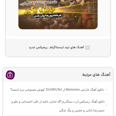
آهنگ های ترند اینستاگرام , ریمیکس جدید
آهنگ های مرتبط
دانلود آهنگ خارجی Memories از DUORUSH “هوش مصنوعی ترند اینستا”
دانلود آهنگ ریمیکس ازت نمیگذرم اگه خدایی باشه از علی احمدیانی و تتلو و
حمیدرضا بابایی و حصین و بیگ شگی