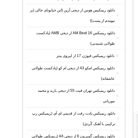
دانلود ریمکیس هوس از دیجی آرین (این خیابونای خالی (بر
نیومدم از پست))
دانلود ریمیکس AM Beat 16 از دیجی AMB (پادکست
طولانی شنیدنی)
دانلود ریمیکس فیوژن 17 از لیروی بیتز
دانلود ریمیکس امکو 43 از دیجی ام کو (پادکست طولانی
عاشقانه)
دانلود ریمیکس تهران فیت 55 از دیجی باربد و محمد
موریانی
دانلود ریمیکس یادت رفت از قدیمی ای آی (ریمیکس رپ
ترکیبی با آهنک کُردی)
دانلود ریمیکس گمبرون 6 از دیجی 4A (ریمیکس طولانی