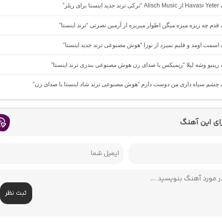
ی ریلز”
گ ﻗﺪم ﭼﻪ رﻳﺰه ﻣﻴﺰه ﻣﻴﮕﻦ اﻃﻮار ﻣﻴﺮﻳﺰه از آرمین نصرتی “ترند اینستا”
گ اسمت اومد و قلبم نمیزد از نورا “هوش مصنوعی ترند جدید اینستا”
گ زینبو وشه لیلا “ریمیکس با صدای زن هوش مصنوعی بندری ترند اینستا”
گ چشم سیاه داری من دوست دارم “هوش مصنوعی ترند شاد اینستا با صدای زن”
رای این آهنگ
ثبت نظر