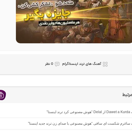
آهنگ های ترند اینستاگرام
0 نظر
رتبط
ینستا”
نگ ساغرم شکست ای ساقی “هوش مصنوعی با صدای زن ترند جدید اینستا”