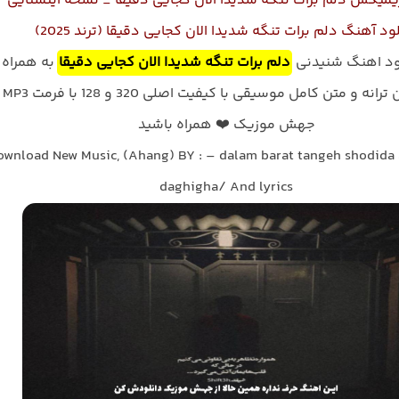
یمیکس دلم برات تنگه شدیدا الان کجایی دقیقا _ نسخه اینستایی
ود آهنگ دلم برات تنگه شدیدا الان کجایی دقیقا (ترند 2025)
لود اهنگ شنیدنی
دلم برات تنگه شدیدا الان کجایی دقیقا
به همراه
پخش آنلاین ترا
جهش موزیک ❤️ همراه باشید
ownload New Music, (Ahang) BY : – dalam barat tangeh shodida 
daghigha/ And lyrics