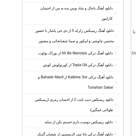
دانلود آهنگ باحال و شاد بوس بده به من از احسان
کاراموز
نه و متن کامل موسیقی با کیفیت اصلی 320 و 128 با فرمت MP3 با
دانلود آهنگ ریمیکس زلزله 5 از دی جی یاشار با حضور
محسن چاوشی و اپیکور و سینا شعبانخانی و منصور
D
دانلود آهنگ ترکی Ah Be Manolya از بوراک بولوت
دانلود آهنگ ترکی Topla Git از کورتولوش کوش
دانلود آهنگ ترکی Kalbine Sor از Bahadır Macit و
Tunahan Sakar
دانلود ریمیکس دیپ نایت 2 از احسان رمزی (ریمیکس
طولانی غمگین)
دانلود ریمیکس دوست دارم خستم نکن از سایه
دانلود آهنگ ترکی بانا سن لازیمسین از شعبان گدیک