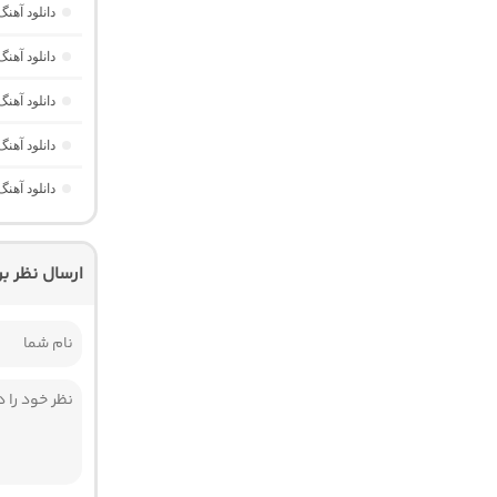
دانلود آهنگ Havası Yeter از Alisch Music “ترکی ترند جدید اینستا برا
دانلود آهن
دانلود آهن
دانلود آهن
دانلود آهن
ارسال نظر ب