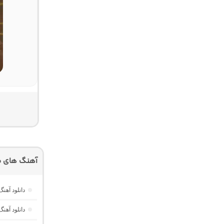
آهنگ های م
دانلود آهنگ Dawet a Kurda از Delal “هوش مصنوعی کرد ترند ا
دانلود آه