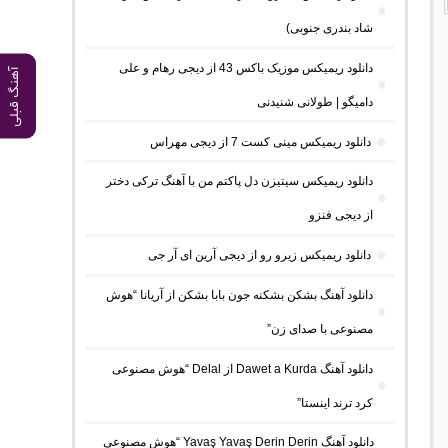
شاد بندری جنوبی)
دانلود ریمیکس موزیک باکس 43 از دیجی رهام و علی
آهنگ قبلی
دامیگو | طولانی شنیدنی
دانلود ریمیکس مینی کست 7 از دیجی مهراس
دانلود ریمیکس سیتیزن دل پاکتم من با آهنگ ترکی دختر
از دیجی فنزو
دانلود ریمیکس زیرو رو از دیجی آرین ای آر جی
دانلود آهنگ بشکن بشکنه جون بابا بشکن از آریانا “هوش
مصنوعی با صدای زن”
دانلود آهنگ Dawet a Kurda از Delal “هوش مصنوعی
کرد ترند اینستا”
دانلود آهنگ Yavaş Yavaş Derin Derin “هوش مصنوعی