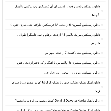
دانلود ریمیکس یادت رفت از قدیمی ای آی (ریمیکس رپ ترکیبی با آهنک
کُردی)
دانلود ریمیکس گمبرون 6 از دیجی 4A (ریمیکس طولانی شاد بندری جنوبی)
دانلود ریمیکس موزیک باکس 43 از دیجی رهام و علی دامیگو | طولانی
شنیدنی
دانلود ریمیکس مینی کست 7 از دیجی مهراس
دانلود ریمیکس سیتیزن دل پاکتم من با آهنگ ترکی دختر از دیجی فنزو
دانلود ریمیکس زیرو رو از دیجی آرین ای آر جی
دانلود آهنگ بشکن بشکنه جون بابا بشکن از آریانا “هوش مصنوعی با صدای
زن”
دانلود آهنگ Dawet a Kurda از Delal “هوش مصنوعی کرد ترند اینستا”
دانلود آهنگ Yavaş Yavaş Derin Derin “هوش مصنوعی ترکی از آرش