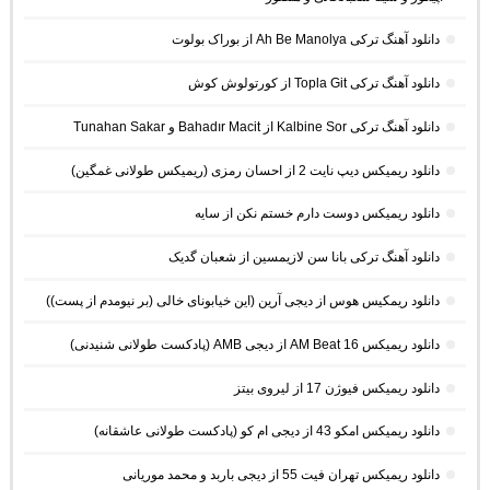
دانلود آهنگ ترکی Ah Be Manolya از بوراک بولوت
دانلود آهنگ ترکی Topla Git از کورتولوش کوش
دانلود آهنگ ترکی Kalbine Sor از Bahadır Macit و Tunahan Sakar
دانلود ریمیکس دیپ نایت 2 از احسان رمزی (ریمیکس طولانی غمگین)
دانلود ریمیکس دوست دارم خستم نکن از سایه
دانلود آهنگ ترکی بانا سن لازیمسین از شعبان گدیک
دانلود ریمکیس هوس از دیجی آرین (این خیابونای خالی (بر نیومدم از پست))
دانلود ریمیکس AM Beat 16 از دیجی AMB (پادکست طولانی شنیدنی)
دانلود ریمیکس فیوژن 17 از لیروی بیتز
دانلود ریمیکس امکو 43 از دیجی ام کو (پادکست طولانی عاشقانه)
دانلود ریمیکس تهران فیت 55 از دیجی باربد و محمد موریانی