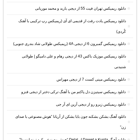
دانلود ریمیکس تهران فیت 55 از دیجی باربد و محمد موریانی
دانلود ریمیکس یادت رفت از قدیمی ای آی (ریمیکس رپ ترکیبی با آهنک
کُردی)
دانلود ریمیکس گمبرون 6 از دیجی 4A (ریمیکس طولانی شاد بندری جنوبی)
دانلود ریمیکس موزیک باکس 43 از دیجی رهام و علی دامیگو | طولانی
شنیدنی
دانلود ریمیکس مینی کست 7 از دیجی مهراس
دانلود ریمیکس سیتیزن دل پاکتم من با آهنگ ترکی دختر از دیجی فنزو
دانلود ریمیکس زیرو رو از دیجی آرین ای آر جی
دانلود آهنگ بشکن بشکنه جون بابا بشکن از آریانا “هوش مصنوعی با صدای
زن”
دانلود آهنگ Dawet a Kurda از Delal “هوش مصنوعی کرد ترند اینستا”