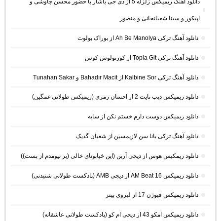
دانلود آهنگ ریمیکس زلزله 5 از دی جی یاشار با حضور محسن چاوشی و
اپیکور و سینا شعبانخانی و منصور
دانلود آهنگ ترکی Ah Be Manolya از بوراک بولوت
دانلود آهنگ ترکی Topla Git از کورتولوش کوش
دانلود آهنگ ترکی Kalbine Sor از Bahadır Macit و Tunahan Sakar
دانلود ریمیکس دیپ نایت 2 از احسان رمزی (ریمیکس طولانی غمگین)
دانلود ریمیکس دوست دارم خستم نکن از سایه
دانلود آهنگ ترکی بانا سن لازیمسین از شعبان گدیک
دانلود ریمکیس هوس از دیجی آرین (این خیابونای خالی (بر نیومدم از پست))
دانلود ریمیکس AM Beat 16 از دیجی AMB (پادکست طولانی شنیدنی)
دانلود ریمیکس فیوژن 17 از لیروی بیتز
دانلود ریمیکس امکو 43 از دیجی ام کو (پادکست طولانی عاشقانه)