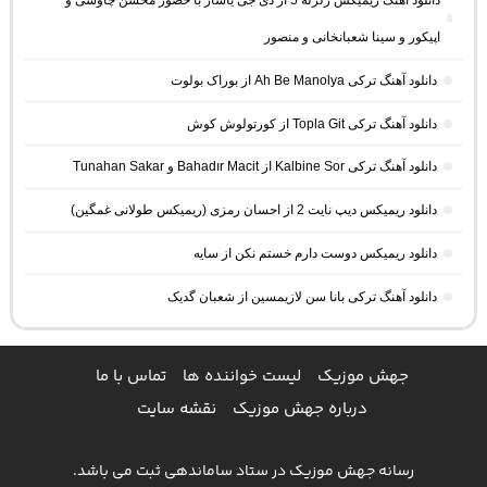
دانلود آهنگ ریمیکس زلزله 5 از دی جی یاشار با حضور محسن چاوشی و
اپیکور و سینا شعبانخانی و منصور
دانلود آهنگ ترکی Ah Be Manolya از بوراک بولوت
دانلود آهنگ ترکی Topla Git از کورتولوش کوش
دانلود آهنگ ترکی Kalbine Sor از Bahadır Macit و Tunahan Sakar
دانلود ریمیکس دیپ نایت 2 از احسان رمزی (ریمیکس طولانی غمگین)
دانلود ریمیکس دوست دارم خستم نکن از سایه
دانلود آهنگ ترکی بانا سن لازیمسین از شعبان گدیک
جهش موزیک
لیست خواننده ها
تماس با ما
درباره جهش موزیک
نقشه سایت
رسانه جهش موزیک در ستاد ساماندهی ثبت می باشد.