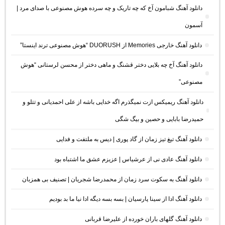
دانلود آهنگ شبامون آخ که چه تاریک و چه سرده هوش مصنوعی با صدای مرد |
آسمون
دانلود آهنگ خارجی Memories از DUORUSH “هوش مصنوعی ترند اینستا”
دانلود آهنگ آخ چه بلایی دختر قشنگ و ماهی دختر از محسن لرستانی “هوش
مصنوعی”
دانلود آهنگ ریمیکس ازت نمیگذرم اگه خدایی باشه از علی احمدیانی و تتلو و
حمیدرضا بابایی و حصین و بیگ شگی
دانلود آهنگ تیغ تیز زمان از گاد پوری | دیس به ملتفت و فدایی
دانلود آهنگ عادی نی از عرشیاس | عزیزم عشق ما اشتباه بود
دانلود آهنگ به سکوت سرد زمان از محمدرضا شجریان | تصنیف بی همزبان
دانلود آهنگ ادا از سینا پارسیان | بسه بسه دیگه ادا نیا ما بد بودیم
دانلود آهنگ گلهای باران خورده از علیرضا قربانی