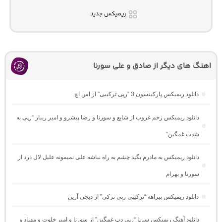
ریمیکس جدید
اهنگ های دیگر از صادق و علی سورنا
دانلود ریمیکس پارکینسون 3 “رپی ترکیبی” از اس اچ
دانلود ریمیکس زخم غروب از شایع و سورنا و رضا پیشرو و امیر ریبار “رپی به
شدت غمگین”
دانلود ریمیکس به مادرم بگید چشم به راه نباشه علی نمیمونه علیل لال درد از
سورنا و بهرام
دانلود ریمیکس بیراهه “ترکیبی رپی ترکی” از دیجی آرین
دانلود آهنگ ریمیکس سرپا “رپی دپ غمگین” از سورنا و امیر خلوت و مهیاد و