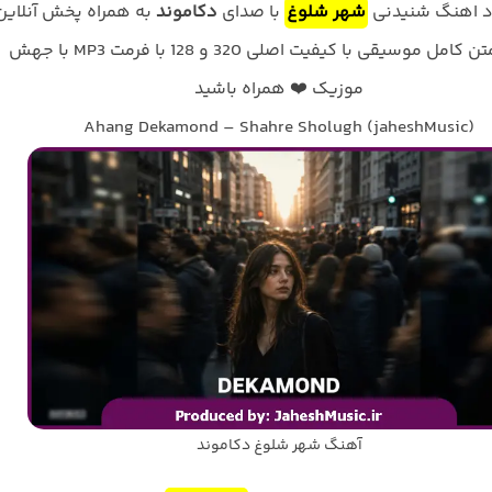
ود اهنگ شنیدنی
شهر شلوغ
با صدای
دکاموند
به همراه پخش آنلاین
ترانه و متن کامل موسیقی با کیفیت اصلی 320 و 128 با فرمت MP3 با جهش
موزیک ❤️ همراه باشید
Ahang Dekamond – Shahre Sholugh (jaheshMusic)
آهنگ شهر شلوغ دکاموند