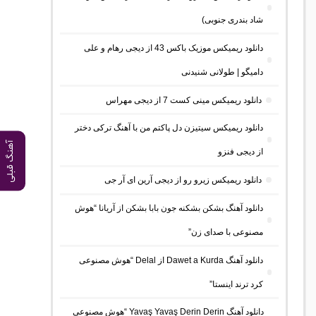
شاد بندری جنوبی)
دانلود ریمیکس موزیک باکس 43 از دیجی رهام و علی
دامیگو | طولانی شنیدنی
دانلود ریمیکس مینی کست 7 از دیجی مهراس
دانلود ریمیکس سیتیزن دل پاکتم من با آهنگ ترکی دختر
آهنگ قبلی
از دیجی فنزو
دانلود ریمیکس زیرو رو از دیجی آرین ای آر جی
دانلود آهنگ بشکن بشکنه جون بابا بشکن از آریانا “هوش
مصنوعی با صدای زن”
دانلود آهنگ Dawet a Kurda از Delal “هوش مصنوعی
کرد ترند اینستا”
دانلود آهنگ Yavaş Yavaş Derin Derin “هوش مصنوعی