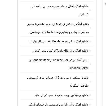
دانلود آهنگ باحال و شاد بوس بده به من از احسان
کاراموز
دانلود آهنگ ریمیکس زلزله 5 از دی جی یاشار با حضور
محسن چاوشی و اپیکور و سینا شعبانخانی و منصور
دانلود آهنگ ترکی Ah Be Manolya از بوراک بولوت
دانلود آهنگ ترکی Topla Git از کورتولوش کوش
دانلود آهنگ ترکی Kalbine Sor از Bahadır Macit و
Tunahan Sakar
دانلود ریمیکس دیپ نایت 2 از احسان رمزی (ریمیکس
طولانی غمگین)
دانلود ریمیکس دوست دارم خستم نکن از سایه
دانلود آهنگ ترکی بانا سن لازیمسین از شعبان گدیک