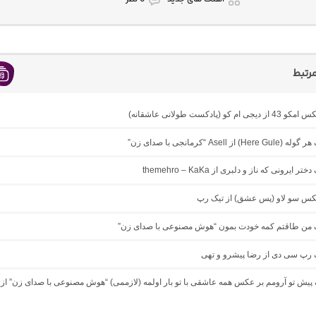
رتبط
ام کو (پادکست طولانی عاشقانه)
 از Asell “کرمانجی با صدای زن”
ر ایرونی که ناز و دلبری از themehro – KaKa
میکس سو لاو (پس عشق) از تیک رپ
نگ من طاقتم کمه خودت بمون “هوش مصنوعی با صدای زن”
گ رپ سی دی از رضا پیشرو و تهی
گ پیش تو آرومم بر عکس همه عاشقی با تو بار اولمه (لازممی) “هوش مصنوعی با صدای زن” از