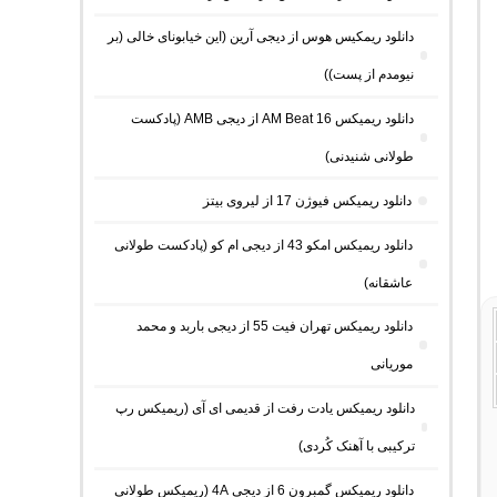
دانلود ریمکیس هوس از دیجی آرین (این خیابونای خالی (بر
نیومدم از پست))
دانلود ریمیکس AM Beat 16 از دیجی AMB (پادکست
طولانی شنیدنی)
دانلود ریمیکس فیوژن 17 از لیروی بیتز
دانلود ریمیکس امکو 43 از دیجی ام کو (پادکست طولانی
عاشقانه)
دانلود ریمیکس تهران فیت 55 از دیجی باربد و محمد
موریانی
دانلود ریمیکس یادت رفت از قدیمی ای آی (ریمیکس رپ
ترکیبی با آهنک کُردی)
دانلود ریمیکس گمبرون 6 از دیجی 4A (ریمیکس طولانی