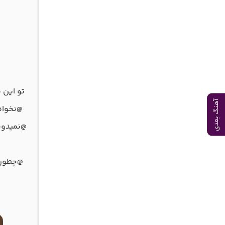
تو این 
آهنگ بعدی
@نخواه 
@نمیدونم
@چطوری 