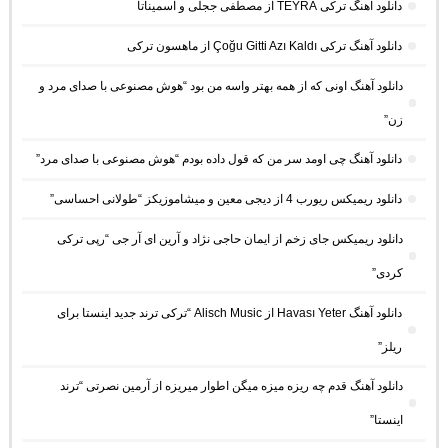
دانلود آهنگ ترکی TEYRA از مصطفی ججلی و آسمیناتا
دانلود آهنگ ترکی Çoğu Gitti Azı Kaldı از ماهسون ترکی
دانلود آهنگ اونی که از همه بهتر واسه من بود “هوش مصنوعی با صدای مرد و
زن”
دانلود آهنگ چی اومد سر من که قول داده بودم “هوش مصنوعی با صدای مرد”
دانلود ریمیکس ریورب 4 از دیجی معین و میشاموزیکز “طولانی احساسی”
دانلود ریمیکس جای زخم از ایمان حاجی نژاد و آرین ای آر جی “رپی ترکی
کردی”
دانلود آهنگ Havası Yeter از Alisch Music “ترکی ترند جدید اینستا برای
ریلز”
دانلود آهنگ ﻗﺪم ﭼﻪ رﻳﺰه ﻣﻴﺰه ﻣﻴﮕﻦ اﻃﻮار ﻣﻴﺮﻳﺰه از آرمین نصرتی “ترند
اینستا”