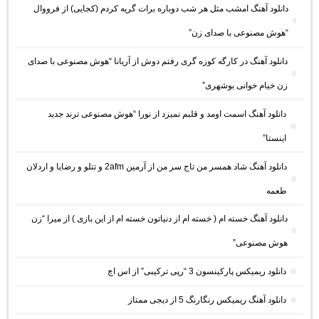
دانلود آهنگ امشب مثل هر شب دوباره برات گریه کردم (کجایی) از فرووال
“هوش مصنوعی با صدای زن”
دانلود آهنگ در کارگه کوزه گری رفتم دوش از آریانا “هوش مصنوعی با صدای
زن خیام خوانی بوشهری”
دانلود آهنگ اسمت اومد و قلبم نمیزد از نورا “هوش مصنوعی ترند جدید
اینستا”
دانلود آهنگ شاد همسر من تاج سر من از آرمین 2afm و تتلو و رضایا و اردلان
طعمه
دانلود آهنگ خسته ام ( خسته ام از دنیاتون خسته ام از این بازی ) از میرا “زن
هوش مصنوعی”
دانلود ریمیکس پارکینسون 3 “رپی ترکیبی” از اس اچ
دانلود آهنگ ریمیکس رنگارنگ 5 از دیجی ممتاز