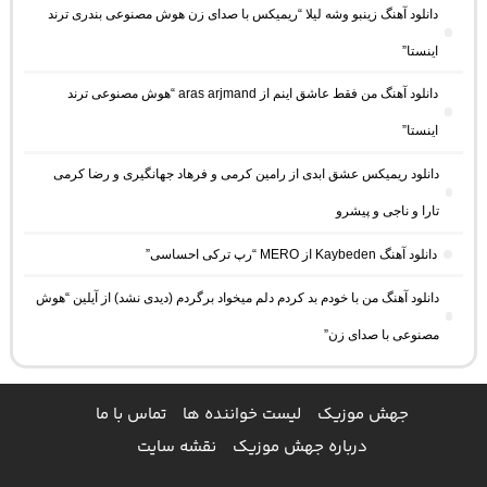
دانلود آهنگ زینبو وشه لیلا “ریمیکس با صدای زن هوش مصنوعی بندری ترند
اینستا”
دانلود آهنگ من فقط عاشق اینم از aras arjmand “هوش مصنوعی ترند
اینستا”
دانلود ریمیکس عشق ابدی از رامین کرمی و فرهاد جهانگیری و رضا کرمی
تارا و ناجی و پیشرو
دانلود آهنگ Kaybeden از MERO “رپ ترکی احساسی”
دانلود آهنگ من با خودم بد کردم دلم میخواد برگردم (دیدی نشد) از آیلین “هوش
مصنوعی با صدای زن”
جهش موزیک
لیست خواننده ها
تماس با ما
درباره جهش موزیک
نقشه سایت