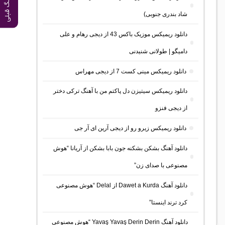
آهنگ قبلی
شاد بندری جنوبی)
دانلود ریمیکس موزیک باکس 43 از دیجی رهام و علی
دامیگو | طولانی شنیدنی
دانلود ریمیکس مینی کست 7 از دیجی مهراس
دانلود ریمیکس سیتیزن دل پاکتم من با آهنگ ترکی دختر
از دیجی فنزو
دانلود ریمیکس زیرو رو از دیجی آرین ای آر جی
دانلود آهنگ بشکن بشکنه جون بابا بشکن از آریانا “هوش
مصنوعی با صدای زن”
دانلود آهنگ Dawet a Kurda از Delal “هوش مصنوعی
کرد ترند اینستا”
دانلود آهنگ Yavaş Yavaş Derin Derin “هوش مصنوعی