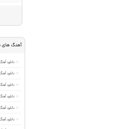
آهنگ های م
دانلود آهنگ Dawet a Kurda از Delal “هوش مصنوعی کرد ترند ا
دانلود آه
دانلود آهنگ Havası Yeter از Alisch Music “ترکی ترند جدید اینستا برا
دانلود آهن
دانلود آهن
دانلود آهن