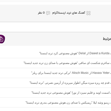
آهنگ های ترند اینستاگرام
0 نظر
رتبط
ینستا”
نگ ساغرم شکست ای ساقی “هوش مصنوعی با صدای زن ترند جدید اینستا”
ی ریلز”
گ ﻗﺪم ﭼﻪ رﻳﺰه ﻣﻴﺰه ﻣﻴﮕﻦ اﻃﻮار ﻣﻴﺮﻳﺰه از آرمین نصرتی “ترند اینستا”
گ اسمت اومد و قلبم نمیزد از نورا “هوش مصنوعی ترند جدید اینستا”
گ زینبو وشه لیلا “ریمیکس با صدای زن هوش مصنوعی بندری ترند اینستا”