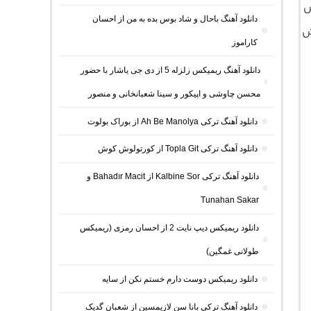
ش
دانلود آهنگ باحال و شاد بوس بده به من از احسان
 فرمت MP3 با جهش
کاراموز
دانلود آهنگ ریمیکس زلزله 5 از دی جی یاشار با حضور
محسن چاوشی و اپیکور و سینا شعبانخانی و منصور
دانلود آهنگ ترکی Ah Be Manolya از بوراک بولوت
دانلود آهنگ ترکی Topla Git از کورتولوش کوش
دانلود آهنگ ترکی Kalbine Sor از Bahadır Macit و
Tunahan Sakar
دانلود ریمیکس دیپ نایت 2 از احسان رمزی (ریمیکس
طولانی غمگین)
دانلود ریمیکس دوست دارم خستم نکن از سایه
دانلود آهنگ ترکی بانا سن لازیمسین از شعبان گدیک