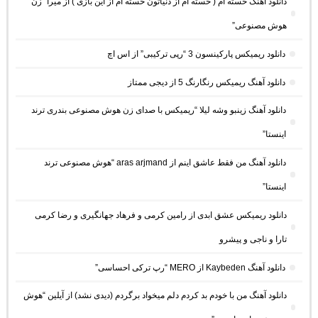
دانلود آهنگ خسته ام ( خسته ام از دنیاتون خسته ام از این بازی ) از میرا “زن
هوش مصنوعی”
دانلود ریمیکس پارکینسون 3 “رپی ترکیبی” از اس اچ
دانلود آهنگ ریمیکس رنگارنگ 5 از دیجی ممتاز
دانلود آهنگ زینبو وشه لیلا “ریمیکس با صدای زن هوش مصنوعی بندری ترند
اینستا”
دانلود آهنگ من فقط عاشق اینم از aras arjmand “هوش مصنوعی ترند
اینستا”
دانلود ریمیکس عشق ابدی از رامین کرمی و فرهاد جهانگیری و رضا کرمی
تارا و ناجی و پیشرو
دانلود آهنگ Kaybeden از MERO “رپ ترکی احساسی”
دانلود آهنگ من با خودم بد کردم دلم میخواد برگردم (دیدی نشد) از آیلین “هوش