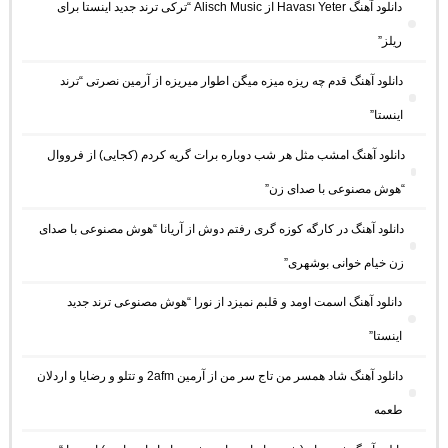
دانلود آهنگ Havası Yeter از Alisch Music “ترکی ترند جدید اینستا برای
ریلز”
دانلود آهنگ ﻗﺪم ﭼﻪ رﻳﺰه ﻣﻴﺰه ﻣﻴﮕﻦ اﻃﻮار ﻣﻴﺮﻳﺰه از آرمین نصرتی “ترند
اینستا”
دانلود آهنگ امشب مثل هر شب دوباره برات گریه کردم (کجایی) از فرووال
“هوش مصنوعی با صدای زن”
دانلود آهنگ در کارگه کوزه گری رفتم دوش از آریانا “هوش مصنوعی با صدای
زن خیام خوانی بوشهری”
دانلود آهنگ اسمت اومد و قلبم نمیزد از نورا “هوش مصنوعی ترند جدید
اینستا”
دانلود آهنگ شاد همسر من تاج سر من از آرمین 2afm و تتلو و رضایا و اردلان
طعمه