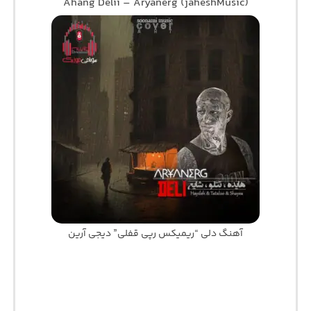
Ahang Delii – Aryanerg (jaheshMusic)
آهنگ دلی “ریمیکس رپی قفلی” دیجی آرین