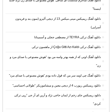
دانلود آهنگ ساغرم شکست ای ساقی “هوش مصنوعی با صدای زن ترند جدید
اینستا”
دانلود آهنگ ریمیکس مینی میکس 13 از دیجی آلیزو (سون بند و فریدون
آسرایی)
دانلود آهنگ ترکی TEYRA از مصطفی ججلی و آسمیناتا
دانلود آهنگ ترکی Çoğu Gitti Azı Kaldı از ماهسون ترکی
دانلود آهنگ اونی که از همه بهتر واسه من بود “هوش مصنوعی با صدای مرد و
زن”
دانلود آهنگ چی اومد سر من که قول داده بودم “هوش مصنوعی با صدای مرد”
دانلود ریمیکس ریورب 4 از دیجی معین و میشاموزیکز “طولانی احساسی”
دانلود ریمیکس جای زخم از ایمان حاجی نژاد و آرین ای آر جی “رپی ترکی
کردی”