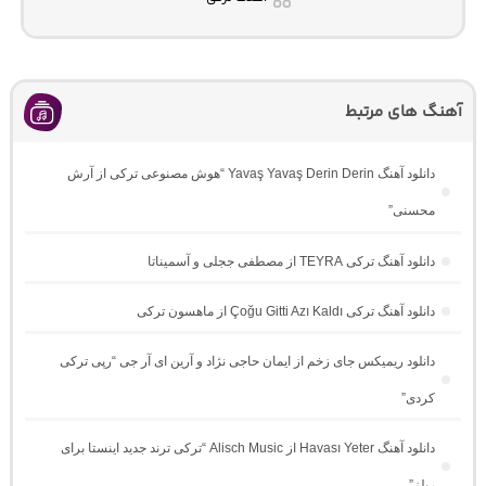
آهنگ های مرتبط
دانلود آهنگ Yavaş Yavaş Derin Derin “هوش مصنوعی ترکی از آرش
محسنی”
دانلود آهنگ ترکی TEYRA از مصطفی ججلی و آسمیناتا
دانلود آهنگ ترکی Çoğu Gitti Azı Kaldı از ماهسون ترکی
دانلود ریمیکس جای زخم از ایمان حاجی نژاد و آرین ای آر جی “رپی ترکی
کردی”
دانلود آهنگ Havası Yeter از Alisch Music “ترکی ترند جدید اینستا برای
ریلز”