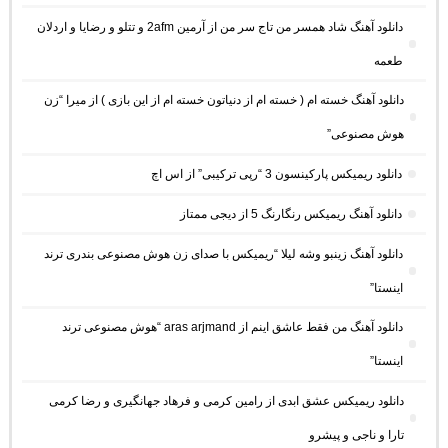
دانلود آهنگ شاد همسر من تاج سر من از آرمین 2afm و تتلو و رضایا و اردلان
طعمه
دانلود آهنگ خسته ام ( خسته ام از دنیاتون خسته ام از این بازی ) از میرا “زن
هوش مصنوعی”
دانلود ریمیکس پارکینسون 3 “رپی ترکیبی” از اس اچ
دانلود آهنگ ریمیکس رنگارنگ 5 از دیجی ممتاز
دانلود آهنگ زینبو وشه لیلا “ریمیکس با صدای زن هوش مصنوعی بندری ترند
اینستا”
دانلود آهنگ من فقط عاشق اینم از aras arjmand “هوش مصنوعی ترند
اینستا”
دانلود ریمیکس عشق ابدی از رامین کرمی و فرهاد جهانگیری و رضا کرمی
تارا و ناجی و پیشرو