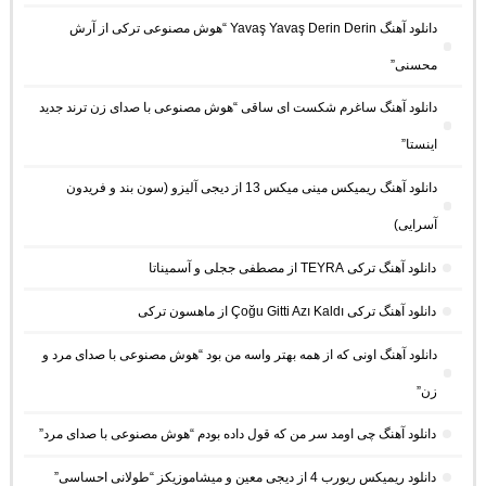
دانلود آهنگ Yavaş Yavaş Derin Derin “هوش مصنوعی ترکی از آرش
محسنی”
دانلود آهنگ ساغرم شکست ای ساقی “هوش مصنوعی با صدای زن ترند جدید
اینستا”
دانلود آهنگ ریمیکس مینی میکس 13 از دیجی آلیزو (سون بند و فریدون
آسرایی)
دانلود آهنگ ترکی TEYRA از مصطفی ججلی و آسمیناتا
دانلود آهنگ ترکی Çoğu Gitti Azı Kaldı از ماهسون ترکی
دانلود آهنگ اونی که از همه بهتر واسه من بود “هوش مصنوعی با صدای مرد و
زن”
دانلود آهنگ چی اومد سر من که قول داده بودم “هوش مصنوعی با صدای مرد”
دانلود ریمیکس ریورب 4 از دیجی معین و میشاموزیکز “طولانی احساسی”