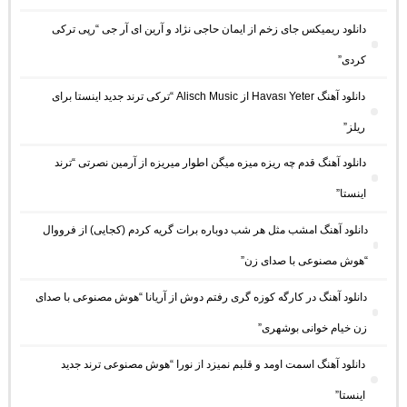
دانلود ریمیکس جای زخم از ایمان حاجی نژاد و آرین ای آر جی “رپی ترکی
کردی”
دانلود آهنگ Havası Yeter از Alisch Music “ترکی ترند جدید اینستا برای
ریلز”
دانلود آهنگ ﻗﺪم ﭼﻪ رﻳﺰه ﻣﻴﺰه ﻣﻴﮕﻦ اﻃﻮار ﻣﻴﺮﻳﺰه از آرمین نصرتی “ترند
اینستا”
دانلود آهنگ امشب مثل هر شب دوباره برات گریه کردم (کجایی) از فرووال
“هوش مصنوعی با صدای زن”
دانلود آهنگ در کارگه کوزه گری رفتم دوش از آریانا “هوش مصنوعی با صدای
زن خیام خوانی بوشهری”
دانلود آهنگ اسمت اومد و قلبم نمیزد از نورا “هوش مصنوعی ترند جدید
اینستا”